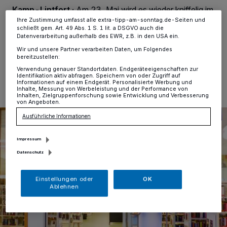
Informationen finden Sie in unserer Datenschutzerklärung.
Kamp-Lintfort
·
Am 23. Mai wird es wieder kniffelig im
Bistro 26 der Mediathek.
Ihre Zustimmung umfasst alle extra-tipp-am-sonntag.de-Seiten und
schließt gem. Art. 49 Abs. 1 S. 1 lit. a DSGVO auch die
Datenverarbeitung außerhalb des EWR, z.B. in den USA ein.
Wir und unsere Partner verarbeiten Daten, um Folgendes
bereitzustellen:
05.05.2025 , 12:49 Uhr
Eine Minute Lesezeit
Verwendung genauer Standortdaten. Endgeräteeigenschaften zur
Identifikation aktiv abfragen. Speichern von oder Zugriff auf
Informationen auf einem Endgerät. Personalisierte Werbung und
Inhalte, Messung von Werbeleistung und der Performance von
Inhalten, Zielgruppenforschung sowie Entwicklung und Verbesserung
von Angeboten.
Ausführliche Informationen
Impressum
Datenschutz
Einstellungen oder
OK
Ablehnen