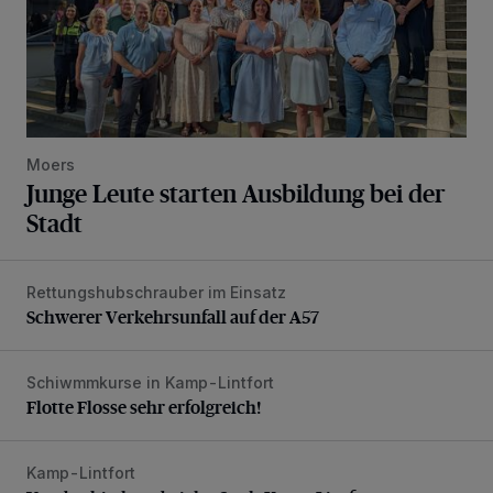
Moers
Junge Leute starten Ausbildung bei der
Stadt
Rettungshubschrauber im Einsatz
Schwerer Verkehrsunfall auf der A57
Schwerer Verkehrsunfall auf der A57
Schiwmmkurse in Kamp-Lintfort
Flotte Flosse sehr erfolgreich!
Flotte Flosse sehr erfolgreich!
Kamp-Lintfort
Verabschiedung bei der Stadt Kamp-Lintfort