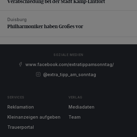
Verabschiedung bei der Stadt Kamp-Lintfort
Duisburg
Philharmoniker haben Großes vor
Philharmoniker haben Großes vor
SOZIALE MEDIEN
www.facebook.com/extratippamsonntag/
@extra_tipp_am_sonntag
SERVICES
VERLAG
Reklamation
Mediadaten
Kleinanzeigen aufgeben
Team
Trauerportal