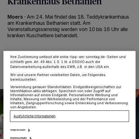
Krankenhaus Bethanien
Kennungen auf Ihrem Gerät zu. Durch Auswahl von OK aktivieren Sie
Tracking-Technologien für die unter „Wir und unsere Partner
verarbeiten Daten, um Ihnen Dienste bereitzustellen“ aufgeführten
Moers
·
Am 24. Mai findet das 18. Teddykrankenhaus
Zwecke. Wenn Tracker deaktiviert sind, sind manche Inhalte und
am Krankenhaus Bethanien statt. Am
Anzeigen möglicherweise nicht mehr so relevant für Sie. Sie können
Veranstaltungssamstag werden von 10 bis 16 Uhr alle
dieses Menü jederzeit wieder aufrufen, um Ihre Einstellungen zu
ändern oder Ihre Einwilligung zu widerrufen, indem Sie auf den Link
kranken Kuscheltiere behandelt.
Einstellungen oder Ablehnen am unteren Rand der Webseite klicken.
Ihre Einstellungen gelten innerhalb unseres Website. Weitere
Informationen finden Sie in unserer Datenschutzerklärung.
Ihre Zustimmung umfasst alle extra-tipp-am-sonntag.de-Seiten und
05.05.2025 , 11:50 Uhr
2 Minuten Lesezeit
schließt gem. Art. 49 Abs. 1 S. 1 lit. a DSGVO auch die
Datenverarbeitung außerhalb des EWR, z.B. in den USA ein.
Wir und unsere Partner verarbeiten Daten, um Folgendes
bereitzustellen:
Verwendung genauer Standortdaten. Endgeräteeigenschaften zur
Identifikation aktiv abfragen. Speichern von oder Zugriff auf
Informationen auf einem Endgerät. Personalisierte Werbung und
Inhalte, Messung von Werbeleistung und der Performance von
Inhalten, Zielgruppenforschung sowie Entwicklung und Verbesserung
von Angeboten.
Ausführliche Informationen
Impressum
Datenschutz