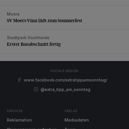
Moers
SV Moers-Vinn lädt zum Sommerfest
SV Moers-Vinn lädt zum Sommerfest
Stadtpark Hochheide
Erster Bauabschnitt fertig
Erster Bauabschnitt fertig
SOZIALE MEDIEN
www.facebook.com/extratippamsonntag/
@extra_tipp_am_sonntag
SERVICES
VERLAG
Reklamation
Mediadaten