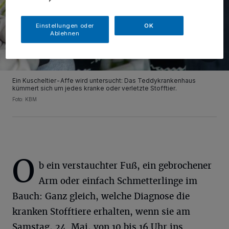
Einstellungen oder
OK
Ablehnen
Ein Kuscheltier-Affe wird untersucht: Das Teddykrankenhaus
kümmert sich um jedes kranke oder verletzte Stofftier.
Foto: KBM
O
b ein verstauchter Fuß, ein gebrochener
Arm oder einfach Schmetterlinge im
Bauch: Ganz gleich, welche Diagnose die
kranken Stofftiere erhalten, wenn sie am
Samstag, 24. Mai, von 10 bis 16 Uhr ins