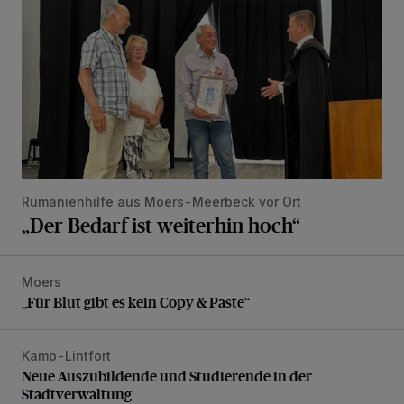
Rumänienhilfe aus Moers-Meerbeck vor Ort
„Der Bedarf ist weiterhin hoch“
Moers
„Für Blut gibt es kein Copy & Paste“
„Für Blut gibt es kein Copy & Paste“
Kamp-Lintfort
Neue Auszubildende und Studierende in der Stadtverwaltu
Neue Auszubildende und Studierende in der
Stadtverwaltung