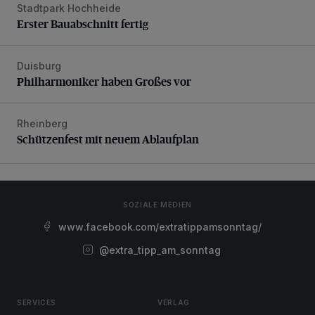
Stadtpark Hochheide
Erster Bauabschnitt fertig
Erster Bauabschnitt fertig
Duisburg
Philharmoniker haben Großes vor
Philharmoniker haben Großes vor
Rheinberg
Schützenfest mit neuem Ablaufplan
Schützenfest mit neuem Ablaufplan
SOZIALE MEDIEN
www.facebook.com/extratippamsonntag/
@extra_tipp_am_sonntag
SERVICES
VERLAG