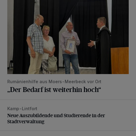
„Der Bedarf ist weiterhin hoch“
Rumänienhilfe aus Moers-Meerbeck vor Ort
„Der Bedarf ist weiterhin hoch“
Kamp-Lintfort
Neue Auszubildende und Studierende in der Stadtverwaltu
Neue Auszubildende und Studierende in der
Stadtverwaltung