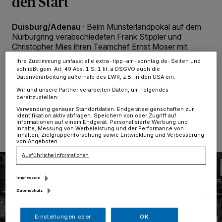
den Start
Zwecke. Wenn Tracker deaktiviert sind, sind manche Inhalte und
Anzeigen möglicherweise nicht mehr so relevant für Sie. Sie können
dieses Menü jederzeit wieder aufrufen, um Ihre Einstellungen zu
ändern oder Ihre Einwilligung zu widerrufen, indem Sie auf den Link
Duisburg/Adenau
·
Beim Münsterlandpokal auf dem
Einstellungen oder Ablehnen am unteren Rand der Webseite klicken.
Nürburgring verabschiedeten Frank Stippler und
Ihre Einstellungen gelten innerhalb unseres Website. Weitere
Christopher Mies ihren Teamchef Ernst Moser mit
Informationen finden Sie in unserer Datenschutzerklärung.
einem Sieg in den Ruhestand. Das Duisburger Max-
Ihre Zustimmung umfasst alle extra-tipp-am-sonntag.de-Seiten und
Kruse-Team ging derweil geschwächt an den Start.
schließt gem. Art. 49 Abs. 1 S. 1 lit. a DSGVO auch die
Datenverarbeitung außerhalb des EWR, z.B. in den USA ein.
Wir und unsere Partner verarbeiten Daten, um Folgendes
bereitzustellen:
09.10.2023 , 09:47 Uhr
Eine Minute Lesezeit
Verwendung genauer Standortdaten. Endgeräteeigenschaften zur
Identifikation aktiv abfragen. Speichern von oder Zugriff auf
Informationen auf einem Endgerät. Personalisierte Werbung und
Inhalte, Messung von Werbeleistung und der Performance von
Inhalten, Zielgruppenforschung sowie Entwicklung und Verbesserung
von Angeboten.
Ausführliche Informationen
Impressum
Datenschutz
Einstellungen oder
OK