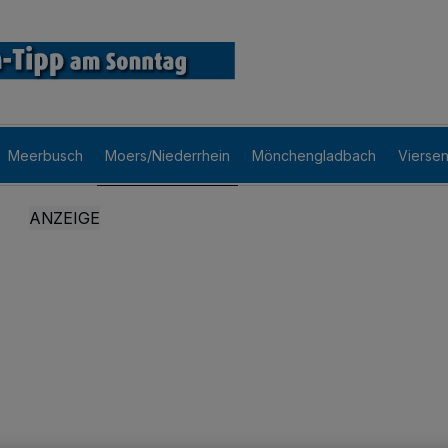
Meerbusch
Moers/Niederrhein
Mönchengladbach
Vierse