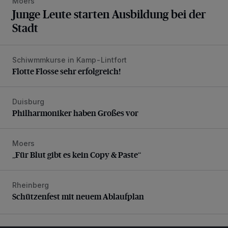
Moers
Junge Leute starten Ausbildung bei der
Stadt
Schiwmmkurse in Kamp-Lintfort
Flotte Flosse sehr erfolgreich!
Flotte Flosse sehr erfolgreich!
Duisburg
Philharmoniker haben Großes vor
Philharmoniker haben Großes vor
Moers
„Für Blut gibt es kein Copy & Paste“
„Für Blut gibt es kein Copy & Paste“
Rheinberg
Schützenfest mit neuem Ablaufplan
Schützenfest mit neuem Ablaufplan