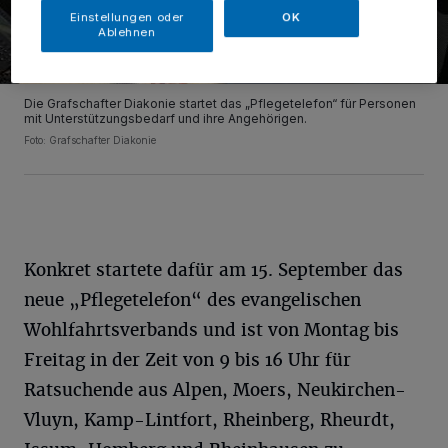
Einstellungen oder
OK
Ablehnen
Die Grafschafter Diakonie startet das „Pflegetelefon“ für Personen
mit Unterstützungsbedarf und ihre Angehörigen.
Foto: Grafschafter Diakonie
Konkret startete dafür am 15. September das
neue „Pflegetelefon“ des evangelischen
Wohlfahrtsverbands und ist von Montag bis
Freitag in der Zeit von 9 bis 16 Uhr für
Ratsuchende aus Alpen, Moers, Neukirchen-
Vluyn, Kamp-Lintfort, Rheinberg, Rheurdt,