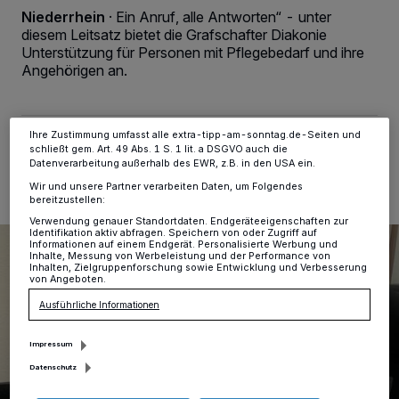
verarbeiten Daten, um Ihnen Dienste bereitzustellen“ aufgeführten
Niederrhein
·
Ein Anruf, alle Antworten“ - unter
Zwecke. Wenn Tracker deaktiviert sind, sind manche Inhalte und
diesem Leitsatz bietet die Grafschafter Diakonie
Anzeigen möglicherweise nicht mehr so relevant für Sie. Sie können
Unterstützung für Personen mit Pflegebedarf und ihre
dieses Menü jederzeit wieder aufrufen, um Ihre Einstellungen zu
Angehörigen an.
ändern oder Ihre Einwilligung zu widerrufen, indem Sie auf den Link
Einstellungen oder Ablehnen am unteren Rand der Webseite klicken.
Ihre Einstellungen gelten innerhalb unseres Website. Weitere
Informationen finden Sie in unserer Datenschutzerklärung.
Ihre Zustimmung umfasst alle extra-tipp-am-sonntag.de-Seiten und
10.09.2025 , 17:00 Uhr
2 Minuten Lesezeit
schließt gem. Art. 49 Abs. 1 S. 1 lit. a DSGVO auch die
Datenverarbeitung außerhalb des EWR, z.B. in den USA ein.
Wir und unsere Partner verarbeiten Daten, um Folgendes
bereitzustellen:
Verwendung genauer Standortdaten. Endgeräteeigenschaften zur
Identifikation aktiv abfragen. Speichern von oder Zugriff auf
Informationen auf einem Endgerät. Personalisierte Werbung und
Inhalte, Messung von Werbeleistung und der Performance von
Inhalten, Zielgruppenforschung sowie Entwicklung und Verbesserung
von Angeboten.
Ausführliche Informationen
Impressum
Datenschutz