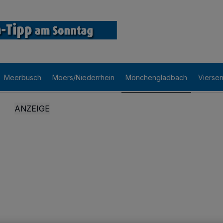
Meerbusch
Moers/Niederrhein
Mönchengladbach
Vierse