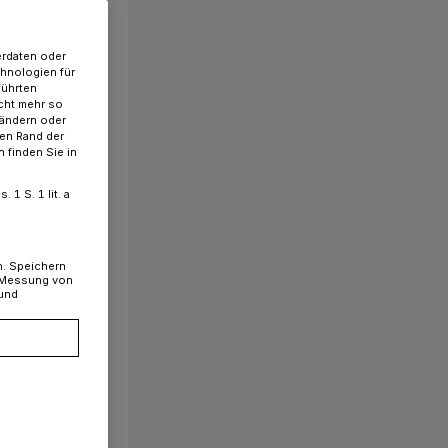
erdaten oder
chnologien für
führten
cht mehr so
 ändern oder
ren Rand der
 finden Sie in
1 S. 1 lit. a
n. Speichern
, Messung von
 und