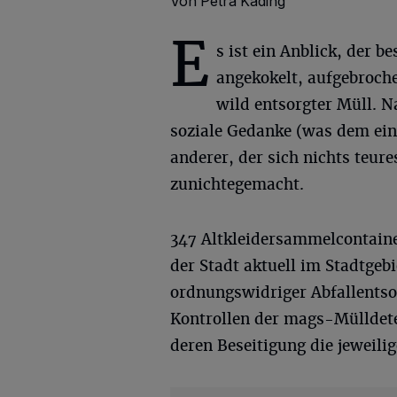
Von Petra Käding
E
s ist ein Anblick, der b
angekokelt, aufgebroc
wild entsorgter Müll. N
soziale Gedanke (was dem eine
anderer, der sich nichts teur
zunichtegemacht.
347 Altkleidersammelcontaine
der Stadt aktuell im Stadtge
ordnungswidriger Abfallents
Kontrollen der mags-Mülldete
deren Beseitigung die jeweilig