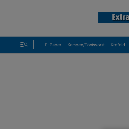
E-Paper
Kempen/Tönisvorst
Krefeld