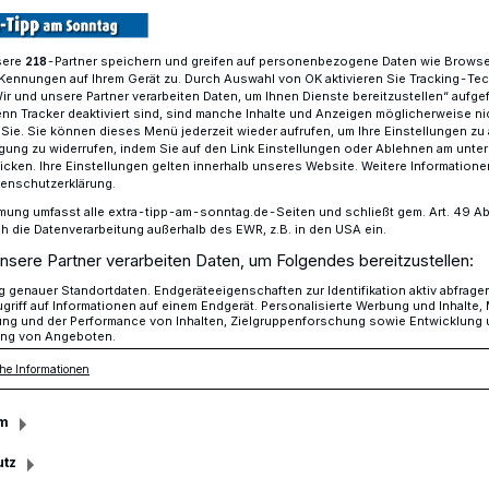
sere
-Partner speichern und greifen auf personenbezogene Daten wie Brows
218
Kennungen auf Ihrem Gerät zu. Durch Auswahl von OK aktivieren Sie Tracking-Te
sverein hat 40 Sammelcontainer und 5 Second-Hand-Läden
Wir und unsere Partner verarbeiten Daten, um Ihnen Dienste bereitzustellen“ aufge
n Tracker deaktiviert sind, sind manche Inhalte und Anzeigen möglicherweise ni
r Sie. Sie können dieses Menü jederzeit wieder aufrufen, um Ihre Einstellungen zu
ligung zu widerrufen, indem Sie auf den Link Einstellungen oder Ablehnen am unte
icken. Ihre Einstellungen gelten innerhalb unseres Website. Weitere Informationen
ontainer
tenschutzerklärung.
n Altkleidern?
mung umfasst alle extra-tipp-am-sonntag.de-Seiten und schließt gem. Art. 49 Abs. 
die Datenverarbeitung außerhalb des EWR, z.B. in den USA ein.
nsere Partner verarbeiten Daten, um Folgendes bereitzustellen:
genauer Standortdaten. Endgeräteeigenschaften zur Identifikation aktiv abfrage
hen den beiden Trends zur Second-Hand-
griff auf Informationen auf einem Endgerät. Personalisierte Werbung und Inhalte
ung und der Performance von Inhalten, Zielgruppenforschung sowie Entwicklung
 fallen immer noch bergeweise Altkleider
ng von Angeboten.
r EU-Verordnung gehört Kleidung in die
he Informationen
nd die zum Teil vollgemüllten Container
rein verrät, was je nach Betreiber mit den
m
noch wertige Kleidung wirklich gut
utz