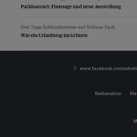
ParkhausArt: Finissage und neue Ausstellung
Drei Tage SchlossSommer auf Schloss Dyck
Wie ein Urlaubstag im Grünen
Wie ein Urlaubstag im Grünen
www.facebook.com/extrat
Reklamation
Kl
M