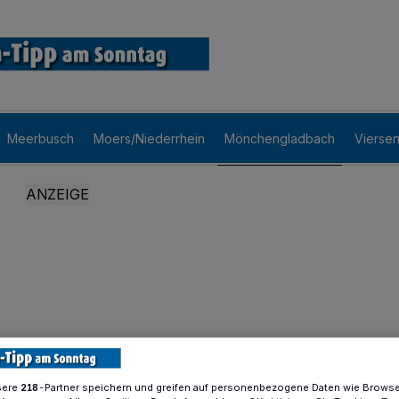
Meerbusch
Moers/Niederrhein
Mönchengladbach
Vierse
sere
-Partner speichern und greifen auf personenbezogene Daten wie Brows
218