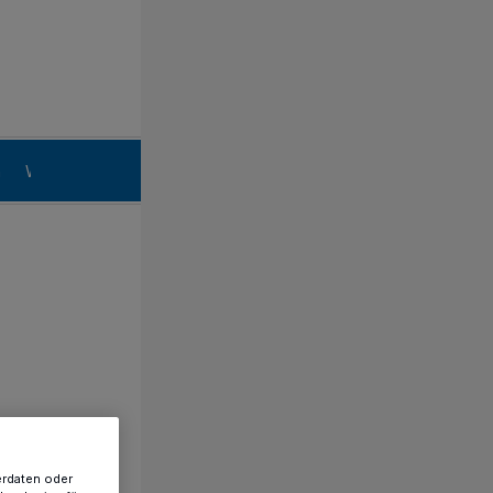
n
Willich
erdaten oder