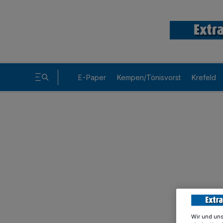
E-Paper
Kempen/Tönisvorst
Krefeld
Wir und un