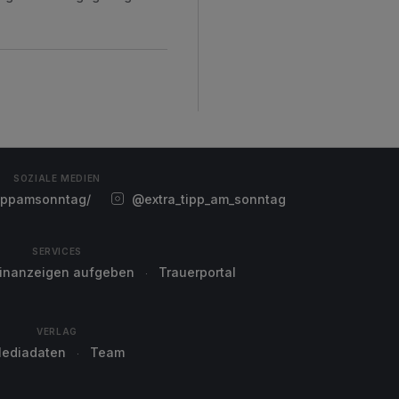
SOZIALE MEDIEN
ippamsonntag/
@extra_tipp_am_sonntag
SERVICES
einanzeigen aufgeben
Trauerportal
VERLAG
ediadaten
Team