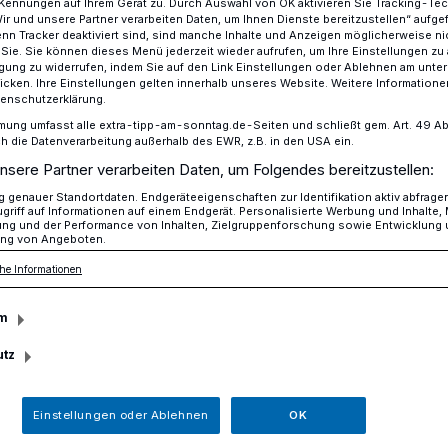
Kennungen auf Ihrem Gerät zu. Durch Auswahl von OK aktivieren Sie Tracking-Te
Wir und unsere Partner verarbeiten Daten, um Ihnen Dienste bereitzustellen“ aufge
n Tracker deaktiviert sind, sind manche Inhalte und Anzeigen möglicherweise ni
r Sie. Sie können dieses Menü jederzeit wieder aufrufen, um Ihre Einstellungen zu
ligung zu widerrufen, indem Sie auf den Link Einstellungen oder Ablehnen am unte
cher Rock & Pop Preis für Hot Rod Devils
icken. Ihre Einstellungen gelten innerhalb unseres Website. Weitere Informationen
tenschutzerklärung.
mung umfasst alle extra-tipp-am-sonntag.de-Seiten und schließt gem. Art. 49 Abs. 
die Datenverarbeitung außerhalb des EWR, z.B. in den USA ein.
y Band
nsere Partner verarbeiten Daten, um Folgendes bereitzustellen:
ck & Pop Preis für
genauer Standortdaten. Endgeräteeigenschaften zur Identifikation aktiv abfrage
griff auf Informationen auf einem Endgerät. Personalisierte Werbung und Inhalte
ung und der Performance von Inhalten, Zielgruppenforschung sowie Entwicklung
ng von Angeboten.
ls
he Informationen
m
 und Rockabilly-Band Hot Rod Devils aus
utz
chen Rock & Pop Preis den Preis in der
ll/Rockabilly Band“ gewonnen.
Einstellungen oder Ablehnen
OK