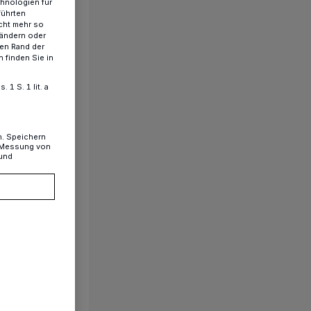
chnologien für
führten
cht mehr so
 ändern oder
ren Rand der
 finden Sie in
1 S. 1 lit. a
n. Speichern
, Messung von
 und