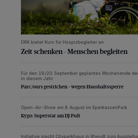
DRK bietet Kurs für Hospizbegleiter an
Zeit schenken - Menschen begleiten
Für den 19./20. September geplantes Wochenende der o
Parc/ours gestrichen – wegen Haushaltssperre
in diesem Jahr
Parc/ours gestrichen – wegen Haushaltssperre
Open-Air-Show am 8. August im SparkassenPark
Kygo: Superstar am DJ-Pult
Kygo: Superstar am DJ-Pult
Initiative macht Cityparkhaus in Rheydt zum Ausstel
ParkhausArt: Finissage und neue Ausstellung