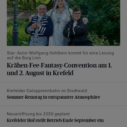
Star-Autor Wolfgang Hohlbein kommt für eine Lesung
auf die Burg Linn
Krähen-Fee-Fantasy-Convention am 1.
und 2. August in Krefeld
Krefelder Galopprennbahn im Stadtwald
Sommer-Renntag in entspannter Atmosphäre
Sommer-Renntag in entspannter Atmosphäre
Neueröffnung bis 2030 geplant
Krefelder Hof stellt Betrieb Ende September ein
Krefelder Hof stellt Betrieb Ende September ein