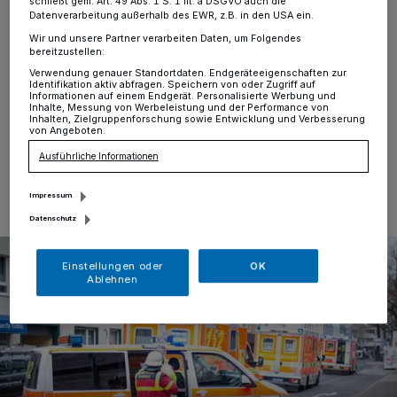
Schwanenmarkt
schließt gem. Art. 49 Abs. 1 S. 1 lit. a DSGVO auch die
Datenverarbeitung außerhalb des EWR, z.B. in den USA ein.
Wir und unsere Partner verarbeiten Daten, um Folgendes
Krefeld
·
Am dritten Adventswochenende kam es am
bereitzustellen:
Samstagmittag gegen kurz vor zwölf Uhr zu einem
Verwendung genauer Standortdaten. Endgeräteeigenschaften zur
Großeinsatz rund um den Schwanenmarkt.
Identifikation aktiv abfragen. Speichern von oder Zugriff auf
Informationen auf einem Endgerät. Personalisierte Werbung und
Inhalte, Messung von Werbeleistung und der Performance von
Inhalten, Zielgruppenforschung sowie Entwicklung und Verbesserung
von Angeboten.
14.12.2024 , 13:21 Uhr
Eine Minute Lesezeit
Ausführliche Informationen
Impressum
Datenschutz
Einstellungen oder
OK
Ablehnen