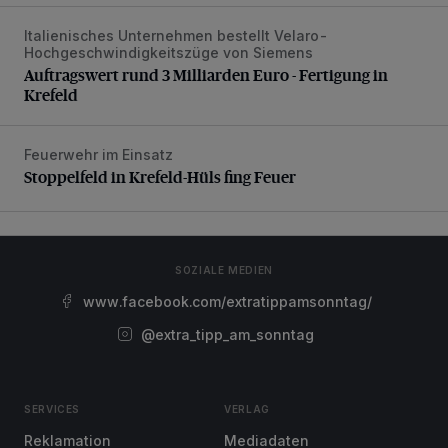
Italienisches Unternehmen bestellt Velaro-
Auftragswert rund 3 Milliarden Euro - Fertigung in Krefeld
Hochgeschwindigkeitszüge von Siemens
Auftragswert rund 3 Milliarden Euro - Fertigung in
Krefeld
Feuerwehr im Einsatz
Stoppelfeld in Krefeld-Hüls fing Feuer
Stoppelfeld in Krefeld-Hüls fing Feuer
SOZIALE MEDIEN
www.facebook.com/extratippamsonntag/
@extra_tipp_am_sonntag
SERVICES
VERLAG
Reklamation
Mediadaten