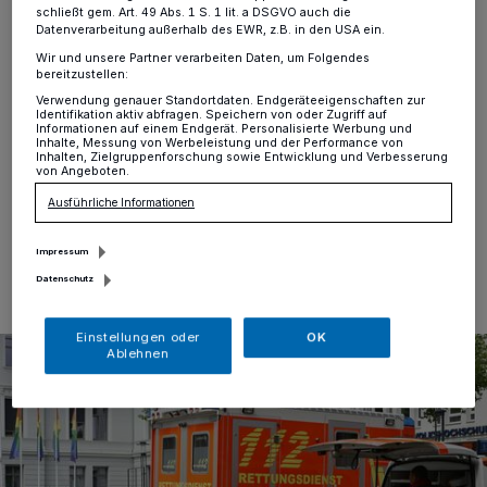
Rathaus
schließt gem. Art. 49 Abs. 1 S. 1 lit. a DSGVO auch die
Datenverarbeitung außerhalb des EWR, z.B. in den USA ein.
Krefeld
·
Die Feuerwehr wurde am heutigen
Wir und unsere Partner verarbeiten Daten, um Folgendes
bereitzustellen:
Freitagvormittag gegen 11:25 Uhr zu einem Brand im
Krefelder Rathaus informiert. Durch die Leitstelle der
Verwendung genauer Standortdaten. Endgeräteeigenschaften zur
Identifikation aktiv abfragen. Speichern von oder Zugriff auf
Feuerwehr wurden umgehend beide Wachen der
Informationen auf einem Endgerät. Personalisierte Werbung und
Berufsfeuerwehr und der Rettungsdienst alarmiert.
Inhalte, Messung von Werbeleistung und der Performance von
Inhalten, Zielgruppenforschung sowie Entwicklung und Verbesserung
von Angeboten.
Ausführliche Informationen
17.05.2024 , 12:04 Uhr
Eine Minute Lesezeit
Impressum
Datenschutz
Einstellungen oder
OK
Ablehnen