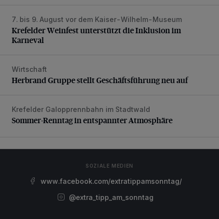
7. bis 9. August vor dem Kaiser-Wilhelm-Museum
Krefelder Weinfest unterstützt die Inklusion im Karneval
Krefelder Weinfest unterstützt die Inklusion im
Karneval
Wirtschaft
Herbrand Gruppe stellt Geschäftsführung neu auf
Herbrand Gruppe stellt Geschäftsführung neu auf
Krefelder Galopprennbahn im Stadtwald
Sommer-Renntag in entspannter Atmosphäre
Sommer-Renntag in entspannter Atmosphäre
SOZIALE MEDIEN
www.facebook.com/extratippamsonntag/
@extra_tipp_am_sonntag