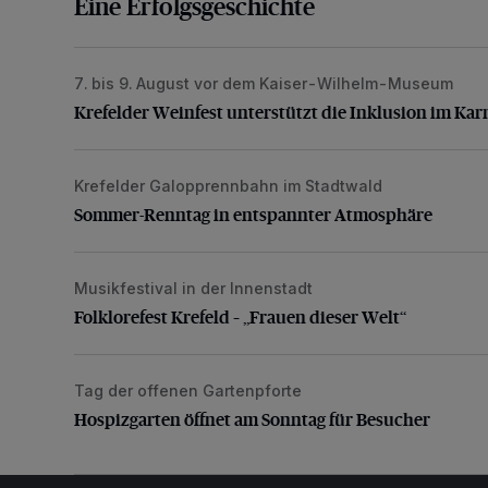
Eine Erfolgsgeschichte
7. bis 9. August vor dem Kaiser-Wilhelm-Museum
Krefelder Weinfest unterstützt die Inklusion im Karne
Krefelder Weinfest unterstützt die Inklusion im Kar
Krefelder Galopprennbahn im Stadtwald
Sommer-Renntag in entspannter Atmosphäre
Sommer-Renntag in entspannter Atmosphäre
Musikfestival in der Innenstadt
Folklorefest Krefeld – „Frauen dieser Welt“
Folklorefest Krefeld – „Frauen dieser Welt“
Tag der offenen Gartenpforte
Hospizgarten öffnet am Sonntag für Besucher
Hospizgarten öffnet am Sonntag für Besucher