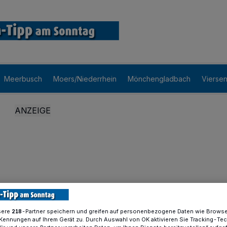
Meerbusch
Moers/Niederrhein
Mönchengladbach
Vierse
sere
-Partner speichern und greifen auf personenbezogene Daten wie Brows
218
Kennungen auf Ihrem Gerät zu. Durch Auswahl von OK aktivieren Sie Tracking-Te