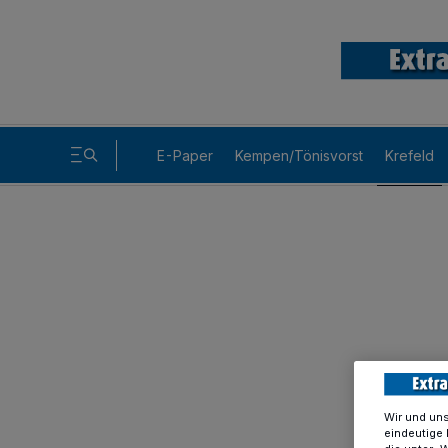
E-Paper
Kempen/Tönisvorst
Krefeld
Wir und un
eindeutige 