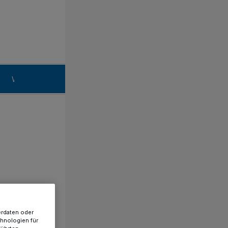
n
Willich
erdaten oder
chnologien für