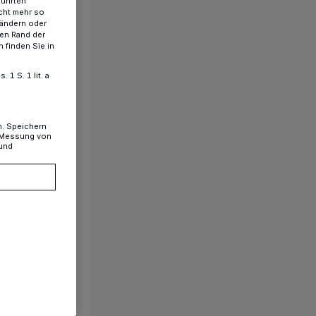
führten
cht mehr so
 ändern oder
ren Rand der
 finden Sie in
1 S. 1 lit. a
n. Speichern
, Messung von
 und