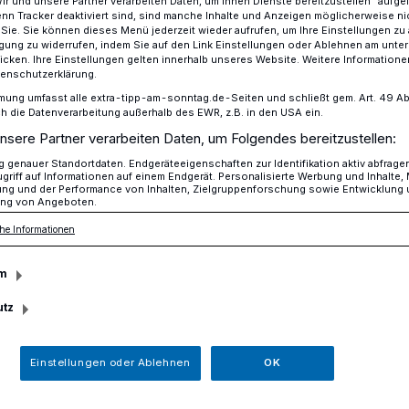
Wir und unsere Partner verarbeiten Daten, um Ihnen Dienste bereitzustellen“ aufge
n Tracker deaktiviert sind, sind manche Inhalte und Anzeigen möglicherweise ni
r Sie. Sie können dieses Menü jederzeit wieder aufrufen, um Ihre Einstellungen zu
ligung zu widerrufen, indem Sie auf den Link Einstellungen oder Ablehnen am unte
icken. Ihre Einstellungen gelten innerhalb unseres Website. Weitere Informationen
egen Markierungsarbeiten
tenschutzerklärung.
mung umfasst alle extra-tipp-am-sonntag.de-Seiten und schließt gem. Art. 49 Abs. 
die Datenverarbeitung außerhalb des EWR, z.B. in den USA ein.
nsere Partner verarbeiten Daten, um Folgendes bereitzustellen:
genauer Standortdaten. Endgeräteeigenschaften zur Identifikation aktiv abfrage
ng wegen
griff auf Informationen auf einem Endgerät. Personalisierte Werbung und Inhalte
ung und der Performance von Inhalten, Zielgruppenforschung sowie Entwicklung
ng von Angeboten.
arbeiten
he Informationen
m
chs-streifigen Ausbaus der A57 zwischen
utz
ch und der Anschlussstelle Krefeld-
er Anschlussstelle Krefeld-Zentrum und
Einstellungen oder Ablehnen
OK
n Samstag (8.6.), 6 Uhr, bis Sonntag
rung in Fahrtrichtung Köln.