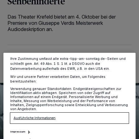
Sehbehinderte
personenbezogene Daten wie Browserdaten oder eindeutige
Kennungen auf Ihrem Gerät zu. Durch Auswahl von OK aktivieren Sie
Tracking-Technologien für die unter „Wir und unsere Partner
Das Theater Krefeld bietet am 4. Oktober bei der
verarbeiten Daten, um Ihnen Dienste bereitzustellen“ aufgeführten
Zwecke. Wenn Tracker deaktiviert sind, sind manche Inhalte und
Premiere von Giuseppe Verdis Meisterwerk
Anzeigen möglicherweise nicht mehr so relevant für Sie. Sie können
Audiodeskription an.
dieses Menü jederzeit wieder aufrufen, um Ihre Einstellungen zu
ändern oder Ihre Einwilligung zu widerrufen, indem Sie auf den Link
Einstellungen oder Ablehnen am unteren Rand der Webseite klicken.
Ihre Einstellungen gelten innerhalb unseres Website. Weitere
Informationen finden Sie in unserer Datenschutzerklärung.
06.09.2025 , 17:04 Uhr
2 Minuten Lesezeit
Ihre Zustimmung umfasst alle extra-tipp-am-sonntag.de-Seiten und
schließt gem. Art. 49 Abs. 1 S. 1 lit. a DSGVO auch die
Datenverarbeitung außerhalb des EWR, z.B. in den USA ein.
Wir und unsere Partner verarbeiten Daten, um Folgendes
bereitzustellen:
Verwendung genauer Standortdaten. Endgeräteeigenschaften zur
Identifikation aktiv abfragen. Speichern von oder Zugriff auf
Informationen auf einem Endgerät. Personalisierte Werbung und
Inhalte, Messung von Werbeleistung und der Performance von
Inhalten, Zielgruppenforschung sowie Entwicklung und Verbesserung
von Angeboten.
Ausführliche Informationen
Impressum