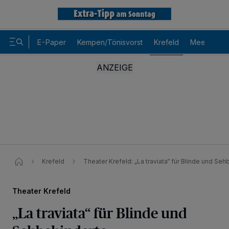
E-Paper
Kempen/Tönisvorst
Krefeld
Meerbusch
Krefeld
Theater Krefeld: „La traviata“ für Blinde und Se
Theater Krefeld
„La traviata“ für Blinde und
Wir und unsere
-Partner speichern und greifen auf
218