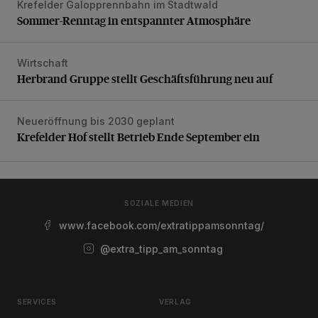
Krefelder Galopprennbahn im Stadtwald
Sommer-Renntag in entspannter Atmosphäre
Sommer-Renntag in entspannter Atmosphäre
Wirtschaft
Herbrand Gruppe stellt Geschäftsführung neu auf
Herbrand Gruppe stellt Geschäftsführung neu auf
Neueröffnung bis 2030 geplant
Krefelder Hof stellt Betrieb Ende September ein
Krefelder Hof stellt Betrieb Ende September ein
SOZIALE MEDIEN
www.facebook.com/extratippamsonntag/
@extra_tipp_am_sonntag
SERVICES
VERLAG