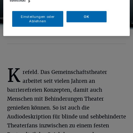
Datenschutz
Einstellungen oder
OK
Ablehnen
Foto: Matthias Stutte
K
refeld. Das Gemeinschaftstheater
arbeitet seit vielen Jahren an
barrierefreien Konzepten, damit auch
Menschen mit Behinderungen Theater
genießen können. So ist auch die
Audiodeskription für blinde und sehbehinderte
Theaterfans inzwischen zu einem festen