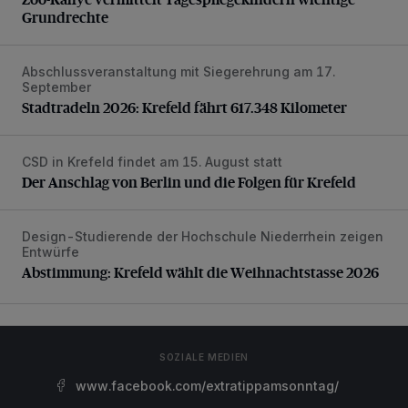
Grundrechte
Abschlussveranstaltung mit Siegerehrung am 17.
Stadtradeln 2026: Krefeld fährt 617.348 Kilometer
September
Stadtradeln 2026: Krefeld fährt 617.348 Kilometer
CSD in Krefeld findet am 15. August statt
Der Anschlag von Berlin und die Folgen für Krefeld
Der Anschlag von Berlin und die Folgen für Krefeld
Design-Studierende der Hochschule Niederrhein zeigen
Abstimmung: Krefeld wählt die Weihnachtstasse 2026
Entwürfe
Abstimmung: Krefeld wählt die Weihnachtstasse 2026
SOZIALE MEDIEN
www.facebook.com/extratippamsonntag/