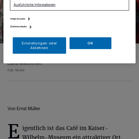
Ausführliche Informationen
Impressum
Datenschutz
Einstellungen oder
OK
Ablehnen
Im Juli öffnet das Café im Kaiser-Wilhelm-Museum: Direktorin Katia
Baudin (l.) und der Leiter des städtischen Gebäudemanagements
Rashid Jaghou heißen die neue Pächterin und Gastronomin Flavia
Latina willkommen.
Foto: Müller
Von Ernst Müller
E
igentlich ist das Café im Kaiser-
Wilhelm-Museum ein attraktiver Ort.