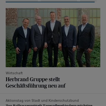
Herbrand Gruppe stellt Geschäftsführung neu auf
Wirtschaft
Herbrand Gruppe stellt
Geschäftsführung neu auf
Aktionstag von Stadt und Kinderschutzbund
Zoo-Rallye vermittelt Tagespflegekindern wichtige Grundr
Zoo-Rallye vermittelt Tagespflegekindern wichtige