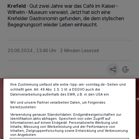
Krefeld
·
Gut zwei Jahre war das Café im Kaiser-
Wilhelm-Museum verwaist. Jetzt hat sich eine
Krefelder Gastronomin gefunden, die dem stylischen
Wir und unsere
-Partner speichern und greifen auf
218
Begegnungsort wieder Leben einhaucht.
personenbezogene Daten wie Browserdaten oder eindeutige
Kennungen auf Ihrem Gerät zu. Durch Auswahl von OK aktivieren Sie
Tracking-Technologien für die unter „Wir und unsere Partner
verarbeiten Daten, um Ihnen Dienste bereitzustellen“ aufgeführten
Zwecke. Wenn Tracker deaktiviert sind, sind manche Inhalte und
20.06.2024 , 13:46 Uhr
2 Minuten Lesezeit
Anzeigen möglicherweise nicht mehr so relevant für Sie. Sie können
dieses Menü jederzeit wieder aufrufen, um Ihre Einstellungen zu
ändern oder Ihre Einwilligung zu widerrufen, indem Sie auf den Link
Einstellungen oder Ablehnen am unteren Rand der Webseite klicken.
Ihre Einstellungen gelten innerhalb unseres Website. Weitere
Informationen finden Sie in unserer Datenschutzerklärung.
Ihre Zustimmung umfasst alle extra-tipp-am-sonntag.de-Seiten und
schließt gem. Art. 49 Abs. 1 S. 1 lit. a DSGVO auch die
Datenverarbeitung außerhalb des EWR, z.B. in den USA ein.
Wir und unsere Partner verarbeiten Daten, um Folgendes
bereitzustellen:
Verwendung genauer Standortdaten. Endgeräteeigenschaften zur
Identifikation aktiv abfragen. Speichern von oder Zugriff auf
Informationen auf einem Endgerät. Personalisierte Werbung und
Inhalte, Messung von Werbeleistung und der Performance von
Inhalten, Zielgruppenforschung sowie Entwicklung und Verbesserung
von Angeboten.