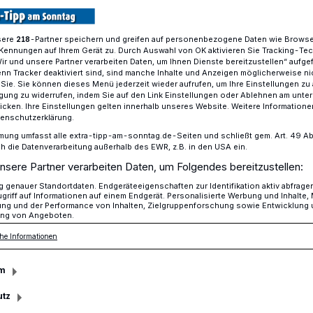
sere
-Partner speichern und greifen auf personenbezogene Daten wie Brows
218
Kennungen auf Ihrem Gerät zu. Durch Auswahl von OK aktivieren Sie Tracking-Te
g: Eine Bar der merkwürdigen Gäste
Wir und unsere Partner verarbeiten Daten, um Ihnen Dienste bereitzustellen“ aufge
n Tracker deaktiviert sind, sind manche Inhalte und Anzeigen möglicherweise ni
r Sie. Sie können dieses Menü jederzeit wieder aufrufen, um Ihre Einstellungen zu
ligung zu widerrufen, indem Sie auf den Link Einstellungen oder Ablehnen am unte
icken. Ihre Einstellungen gelten innerhalb unseres Website. Weitere Informationen
tenschutzerklärung.
kwürdigen Gäste
mung umfasst alle extra-tipp-am-sonntag.de-Seiten und schließt gem. Art. 49 Abs. 
die Datenverarbeitung außerhalb des EWR, z.B. in den USA ein.
nsere Partner verarbeiten Daten, um Folgendes bereitzustellen:
genauer Standortdaten. Endgeräteeigenschaften zur Identifikation aktiv abfrage
m-Museum haben kreative Köpfe die
griff auf Informationen auf einem Endgerät. Personalisierte Werbung und Inhalte
ung und der Performance von Inhalten, Zielgruppenforschung sowie Entwicklung
 Sie laden zu einem Rundgang voller
ng von Angeboten.
he Informationen
m
utz
sezeit