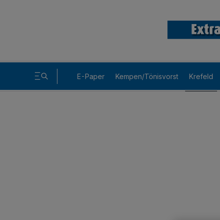
E-Paper
Kempen/Tönisvorst
Krefeld