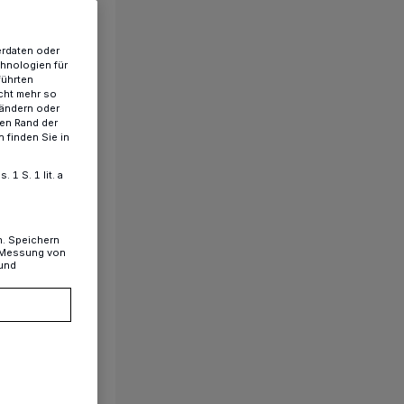
erdaten oder
chnologien für
führten
cht mehr so
 ändern oder
ren Rand der
 finden Sie in
1 S. 1 lit. a
n. Speichern
, Messung von
 und