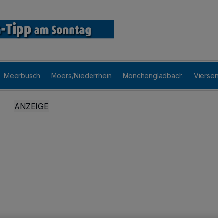
Meerbusch
Moers/Niederrhein
Mönchengladbach
Vierse