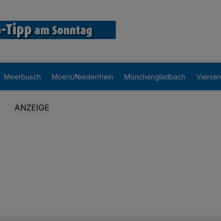
Meerbusch
Moers/Niederrhein
Mönchengladbach
Vierse