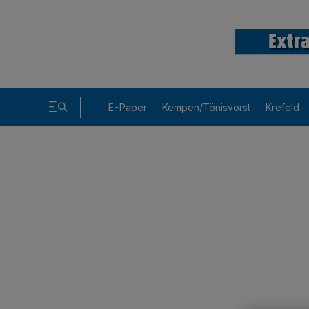
E-Paper
Kempen/Tönisvorst
Krefeld