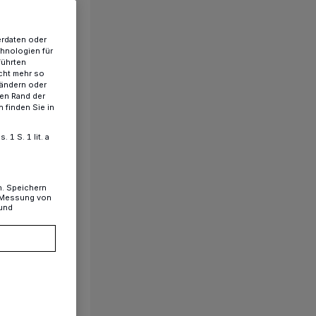
erdaten oder
chnologien für
führten
cht mehr so
 ändern oder
ren Rand der
 finden Sie in
1 S. 1 lit. a
n. Speichern
, Messung von
 und