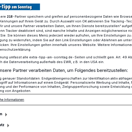
sere
-Partner speichern und greifen auf personenbezogene Daten wie Brows
218
Kennungen auf Ihrem Gerät zu. Durch Auswahl von OK aktivieren Sie Tracking-Te
n lädt zum Sommerturnier Nierscup ein
Wir und unsere Partner verarbeiten Daten, um Ihnen Dienste bereitzustellen“ aufge
n Tracker deaktiviert sind, sind manche Inhalte und Anzeigen möglicherweise ni
r Sie. Sie können dieses Menü jederzeit wieder aufrufen, um Ihre Einstellungen zu
ligung zu widerrufen, indem Sie auf den Link Einstellungen oder Ablehnen am unte
icken. Ihre Einstellungen gelten innerhalb unseres Website. Weitere Informationen
 Mannschaften
tenschutzerklärung.
er mit Jünter
mung umfasst alle extra-tipp-am-sonntag.de-Seiten und schließt gem. Art. 49 Abs. 
die Datenverarbeitung außerhalb des EWR, z.B. in den USA ein.
nsere Partner verarbeiten Daten, um Folgendes bereitzustellen:
genauer Standortdaten. Endgeräteeigenschaften zur Identifikation aktiv abfrage
sia Neersen lädt am kommenden Sonntag,
griff auf Informationen auf einem Endgerät. Personalisierte Werbung und Inhalte
ung und der Performance von Inhalten, Zielgruppenforschung sowie Entwicklung
 17 Uhr, auf der Sportanlage an der
ng von Angeboten.
seinem E-Jugend-Fußballturnier „Nierscup
he Informationen
4 Mannschaften antreten. Mit dabei auch
er“. Gekickt wird für den an Leukämie
m
etal.
utz