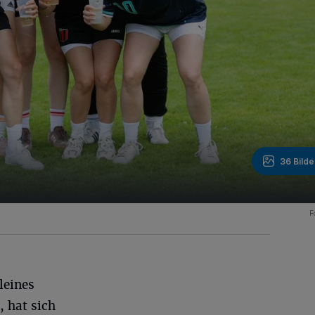
36 Bilde
F
leines
 hat sich