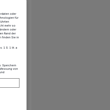
erdaten oder
chnologien für
führten
cht mehr so
 ändern oder
ren Rand der
 finden Sie in
1 S. 1 lit. a
n. Speichern
, Messung von
 und