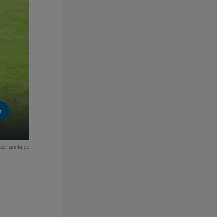
r
oto: samla.de