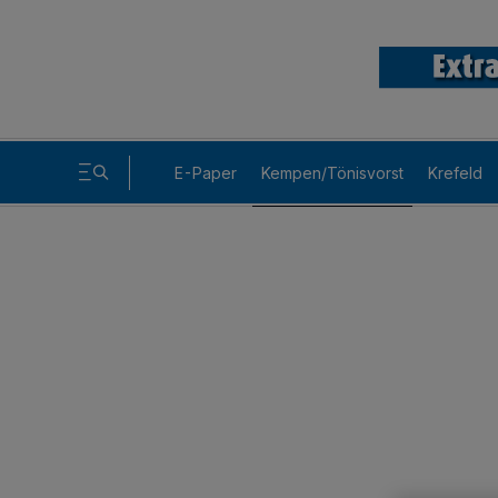
E-Paper
Kempen/Tönisvorst
Krefeld