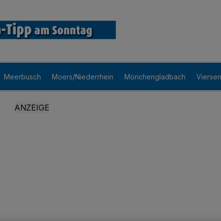
Meerbusch
Moers/Niederrhein
Mönchengladbach
Vierse