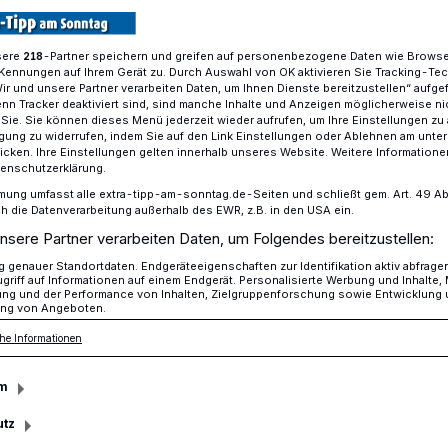
sere
-Partner speichern und greifen auf personenbezogene Daten wie Brows
218
Kennungen auf Ihrem Gerät zu. Durch Auswahl von OK aktivieren Sie Tracking-Te
 in Hand Cup: Charity-Turnier für Hobbymannschaften
Wir und unsere Partner verarbeiten Daten, um Ihnen Dienste bereitzustellen“ aufge
n Tracker deaktiviert sind, sind manche Inhalte und Anzeigen möglicherweise ni
r Sie. Sie können dieses Menü jederzeit wieder aufrufen, um Ihre Einstellungen zu
ligung zu widerrufen, indem Sie auf den Link Einstellungen oder Ablehnen am unte
icken. Ihre Einstellungen gelten innerhalb unseres Website. Weitere Informationen
tenschutzerklärung.
allturnier für
mung umfasst alle extra-tipp-am-sonntag.de-Seiten und schließt gem. Art. 49 Abs. 
die Datenverarbeitung außerhalb des EWR, z.B. in den USA ein.
nsere Partner verarbeiten Daten, um Folgendes bereitzustellen:
chaften
genauer Standortdaten. Endgeräteeigenschaften zur Identifikation aktiv abfrage
griff auf Informationen auf einem Endgerät. Personalisierte Werbung und Inhalte
ung und der Performance von Inhalten, Zielgruppenforschung sowie Entwicklung
ng von Angeboten.
am 13. Juni auf dem Rasenplatz in
he Informationen
 ertönt, steht nicht nur der Fußball im
eranstaltet der Hand-in-Hand-Cup e.V.
m
ngt dabei Sport, Gemeinschaft und soziales
utz