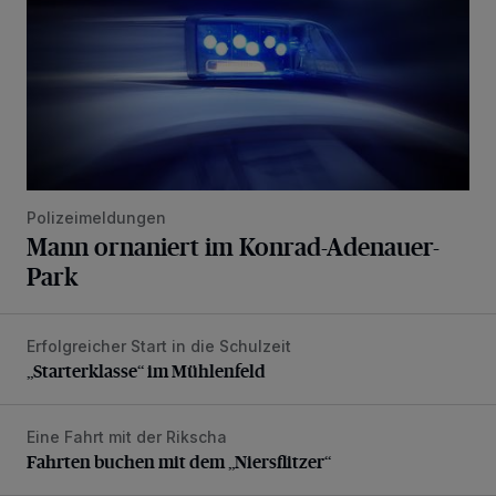
Polizeimeldungen
Mann ornaniert im Konrad-Adenauer-
Park
Erfolgreicher Start in die Schulzeit
„Starterklasse“ im Mühlenfeld
„Starterklasse“ im Mühlenfeld
Eine Fahrt mit der Rikscha
Fahrten buchen mit dem „Niersflitzer“
Fahrten buchen mit dem „Niersflitzer“