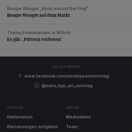
Boogie Woogie: „Rock around the Frog"
Boogie Woogie auf dem Markt
Boogie Woogie auf dem Markt
Thema Entensterben in Willich
Es gilt: „Füttern verboten“
Es gilt: „Füttern verboten“
SOZIALE MEDIEN
www.facebook.com/extratippamsonntag/
@extra_tipp_am_sonntag
SERVICES
VERLAG
Reklamation
Mediadaten
Kleinanzeigen aufgeben
Team