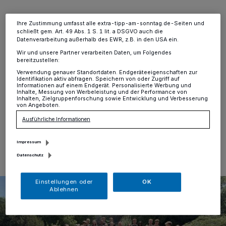
Ihre Einstellungen gelten innerhalb unseres Website. Weitere
Informationen finden Sie in unserer Datenschutzerklärung.
Stadt Willich
·
Erneut internationaler Schüler-Besuch
Ihre Zustimmung umfasst alle extra-tipp-am-sonntag.de-Seiten und
auf Schloss Neersen: Bürgermeister Christian Pakusch
schließt gem. Art. 49 Abs. 1 S. 1 lit. a DSGVO auch die
empfing in dieser Woche 13 amerikanische Schüler,
Datenverarbeitung außerhalb des EWR, z.B. in den USA ein.
drei amerikanische Lehrer sowie 14 deutsche Schüler
Wir und unsere Partner verarbeiten Daten, um Folgendes
und zwei ebenfalls heimische Lehrer: Die Gruppe von
bereitzustellen:
der Riley High School aus South Bend (Indiana) sind im
Verwendung genauer Standortdaten. Endgeräteeigenschaften zur
Rahmen des „GAPP“-Programms Gast des Lise-
Identifikation aktiv abfragen. Speichern von oder Zugriff auf
Informationen auf einem Endgerät. Personalisierte Werbung und
Meitner-Gymnasiums (LMG).
Inhalte, Messung von Werbeleistung und der Performance von
Inhalten, Zielgruppenforschung sowie Entwicklung und Verbesserung
von Angeboten.
Ausführliche Informationen
25.06.2026 , 09:28 Uhr
Eine Minute Lesezeit
Impressum
Datenschutz
Einstellungen oder
OK
Ablehnen