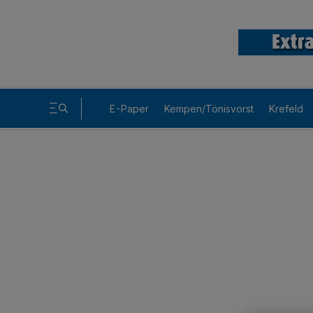
E-Paper
Kempen/Tönisvorst
Krefeld