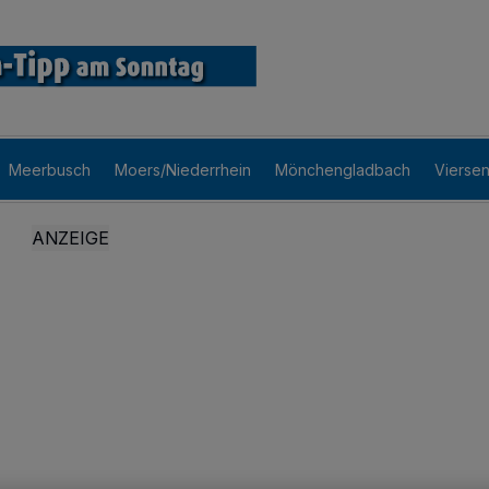
Meerbusch
Moers/Niederrhein
Mönchengladbach
Vierse