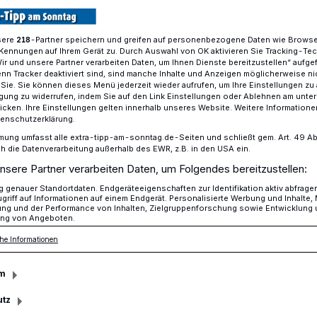
sere
-Partner speichern und greifen auf personenbezogene Daten wie Brows
218
Kennungen auf Ihrem Gerät zu. Durch Auswahl von OK aktivieren Sie Tracking-Te
tzen feiern mit Conny I Schaps
Wir und unsere Partner verarbeiten Daten, um Ihnen Dienste bereitzustellen“ aufge
n Tracker deaktiviert sind, sind manche Inhalte und Anzeigen möglicherweise ni
r Sie. Sie können dieses Menü jederzeit wieder aufrufen, um Ihre Einstellungen zu
ligung zu widerrufen, indem Sie auf den Link Einstellungen oder Ablehnen am unte
icken. Ihre Einstellungen gelten innerhalb unseres Website. Weitere Informationen
tenschutzerklärung.
 mit Conny I.
mung umfasst alle extra-tipp-am-sonntag.de-Seiten und schließt gem. Art. 49 Abs. 
die Datenverarbeitung außerhalb des EWR, z.B. in den USA ein.
nsere Partner verarbeiten Daten, um Folgendes bereitzustellen:
genauer Standortdaten. Endgeräteeigenschaften zur Identifikation aktiv abfrage
rheide die erste Schützenkönigin das
griff auf Informationen auf einem Endgerät. Personalisierte Werbung und Inhalte
ung und der Performance von Inhalten, Zielgruppenforschung sowie Entwicklung
ieht das mit viel Frauenpower.
ng von Angeboten.
he Informationen
m
sezeit
utz