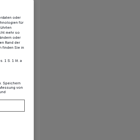
erdaten oder
chnologien für
führten
cht mehr so
 ändern oder
ren Rand der
 finden Sie in
1 S. 1 lit. a
n. Speichern
, Messung von
 und