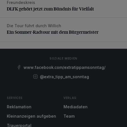
Freundeskreis
DLFK gehört jetzt zum Bündnis für Vielfalt
Die Tour führt durch Willich
Ein Sommer-Radtour mit dem Bürgermeister
Ein Sommer-Radtour mit dem Bürgermeister
SOZIALE MEDIEN
www.facebook.com/extratippamsonntag/
@extra_tipp_am_sonntag
SERVICES
VERLAG
Reklamation
Mediadaten
Kleinanzeigen aufgeben
Team
Trauerportal