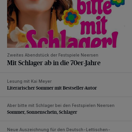
Zweites Abendstück der Festspiele Neersen
Mit Schlager ab in die 70er-Jahre
Lesung mit Kai Meyer
Literarischer Sommer mit Bestseller-Autor
Literarischer Sommer mit Bestseller-Autor
Aber bitte mit Schlager bei den Festspielen Neersen
Sommer, Sonnenschein, Schlager
Sommer, Sonnenschein, Schlager
Neue Auszeichnung für den Deutsch-Lettischen-
DLFK gehört jetzt zum Bündnis für Vielfalt