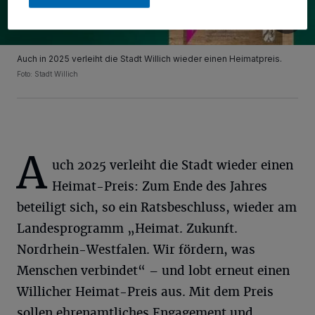
Auch in 2025 verleiht die Stadt Willich wieder einen Heimatpreis.
Foto: Stadt Willich
A
uch 2025 verleiht die Stadt wieder einen
Heimat-Preis: Zum Ende des Jahres
beteiligt sich, so ein Ratsbeschluss, wieder am
Landesprogramm „Heimat. Zukunft.
Nordrhein-Westfalen. Wir fördern, was
Menschen verbindet“ – und lobt erneut einen
Willicher Heimat-Preis aus. Mit dem Preis
sollen ehrenamtliches Engagement und