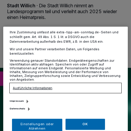
Anzeigen möglicherweise nicht mehr so relevant für Sie. Sie können
Stadt Willich
·
Die Stadt Willich nimmt an
dieses Menü jederzeit wieder aufrufen, um Ihre Einstellungen zu
Landesprogramm teil und verleiht auch 2025 wieder
ändern oder Ihre Einwilligung zu widerrufen, indem Sie auf den Link
Einstellungen oder Ablehnen am unteren Rand der Webseite klicken.
einen Heimatpreis.
Ihre Einstellungen gelten innerhalb unseres Website. Weitere
Informationen finden Sie in unserer Datenschutzerklärung.
Ihre Zustimmung umfasst alle extra-tipp-am-sonntag.de-Seiten und
schließt gem. Art. 49 Abs. 1 S. 1 lit. a DSGVO auch die
02.09.2025 , 11:56 Uhr
Eine Minute Lesezeit
Datenverarbeitung außerhalb des EWR, z.B. in den USA ein.
Wir und unsere Partner verarbeiten Daten, um Folgendes
bereitzustellen:
Verwendung genauer Standortdaten. Endgeräteeigenschaften zur
Identifikation aktiv abfragen. Speichern von oder Zugriff auf
Informationen auf einem Endgerät. Personalisierte Werbung und
Inhalte, Messung von Werbeleistung und der Performance von
Inhalten, Zielgruppenforschung sowie Entwicklung und Verbesserung
von Angeboten.
Ausführliche Informationen
Impressum
Datenschutz
Einstellungen oder
OK
Ablehnen