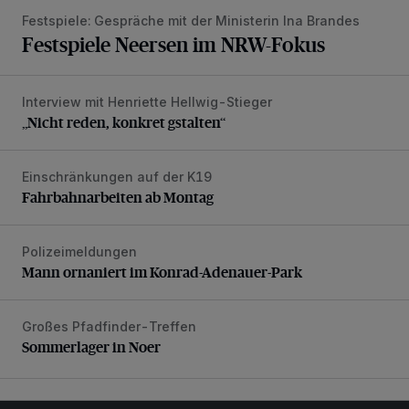
Festspiele: Gespräche mit der Ministerin Ina Brandes
Festspiele Neersen im NRW-Fokus
Interview mit Henriette Hellwig-Stieger
„Nicht reden, konkret gstalten“
„Nicht reden, konkret gstalten“
Einschränkungen auf der K19
Fahrbahnarbeiten ab Montag
Fahrbahnarbeiten ab Montag
Polizeimeldungen
Mann ornaniert im Konrad-Adenauer-Park
Mann ornaniert im Konrad-Adenauer-Park
Großes Pfadfinder-Treffen
Sommerlager in Noer
Sommerlager in Noer