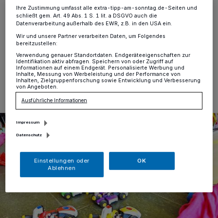
Willich
·
Zwischen den Welten - ein analog-digitales
Ihre Zustimmung umfasst alle extra-tipp-am-sonntag.de-Seiten und
schließt gem. Art. 49 Abs. 1 S. 1 lit. a DSGVO auch die
Rennspektakel auf Einladung des Jugendzentrum
Datenverarbeitung außerhalb des EWR, z.B. in den USA ein.
"Hülse“ gib es am 4. und 5. September.
Wir und unsere Partner verarbeiten Daten, um Folgendes
bereitzustellen:
Verwendung genauer Standortdaten. Endgeräteeigenschaften zur
Identifikation aktiv abfragen. Speichern von oder Zugriff auf
Informationen auf einem Endgerät. Personalisierte Werbung und
31.08.2025 , 15:47 Uhr
Eine Minute Lesezeit
Inhalte, Messung von Werbeleistung und der Performance von
Inhalten, Zielgruppenforschung sowie Entwicklung und Verbesserung
von Angeboten.
Ausführliche Informationen
Impressum
Datenschutz
Einstellungen oder
OK
Ablehnen