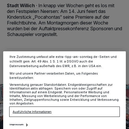
personenbezogene Daten wie Browserdaten oder eindeutige
Stadt Willich
·
In knapp vier Wochen geht es los mit
Kennungen auf Ihrem Gerät zu. Durch Auswahl von OK aktivieren Sie
den Festspielen Neersen: Am 14. Juni feiert das
Tracking-Technologien für die unter „Wir und unsere Partner
Kinderstück „Pocahontas“ seine Premiere auf der
verarbeiten Daten, um Ihnen Dienste bereitzustellen“ aufgeführten
Freilichtbühne. Am Montagmorgen dieser Woche
Zwecke. Wenn Tracker deaktiviert sind, sind manche Inhalte und
Anzeigen möglicherweise nicht mehr so relevant für Sie. Sie können
wurden bei der Auftaktpressekonferenz Sponsoren und
dieses Menü jederzeit wieder aufrufen, um Ihre Einstellungen zu
Schauspieler vorgestellt.
ändern oder Ihre Einwilligung zu widerrufen, indem Sie auf den Link
Einstellungen oder Ablehnen am unteren Rand der Webseite klicken.
Ihre Einstellungen gelten innerhalb unseres Website. Weitere
Informationen finden Sie in unserer Datenschutzerklärung.
Ihre Zustimmung umfasst alle extra-tipp-am-sonntag.de-Seiten und
13.05.2026 , 06:33 Uhr
2 Minuten Lesezeit
schließt gem. Art. 49 Abs. 1 S. 1 lit. a DSGVO auch die
Datenverarbeitung außerhalb des EWR, z.B. in den USA ein.
Wir und unsere Partner verarbeiten Daten, um Folgendes
bereitzustellen:
Verwendung genauer Standortdaten. Endgeräteeigenschaften zur
Identifikation aktiv abfragen. Speichern von oder Zugriff auf
Informationen auf einem Endgerät. Personalisierte Werbung und
Inhalte, Messung von Werbeleistung und der Performance von
Inhalten, Zielgruppenforschung sowie Entwicklung und Verbesserung
von Angeboten.
Ausführliche Informationen
Impressum