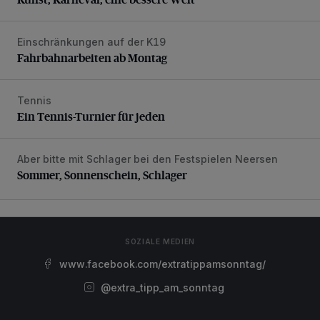
Einschränkungen auf der K19
Fahrbahnarbeiten ab Montag
Fahrbahnarbeiten ab Montag
Tennis
Ein Tennis-Turnier für jeden
Ein Tennis-Turnier für jeden
Aber bitte mit Schlager bei den Festspielen Neersen
Sommer, Sonnenschein, Schlager
Sommer, Sonnenschein, Schlager
SOZIALE MEDIEN
www.facebook.com/extratippamsonntag/
@extra_tipp_am_sonntag