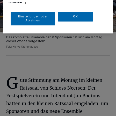
Datenschutz
Einstellungen oder
OK
Ablehnen
Das komplette Ensemble nebst Sponsoren hat sich am Montag
dieser Woche vorgestellt.
Foto: Kellys Grammatikou
G
ute Stimmung am Montag im kleinen
Ratssaal von Schloss Neersen: Der
Festspielverein und Intendant Jan Bodinus
hatten in den kleinen Ratssaal eingeladen, um
Sponsoren und das neue Ensemble