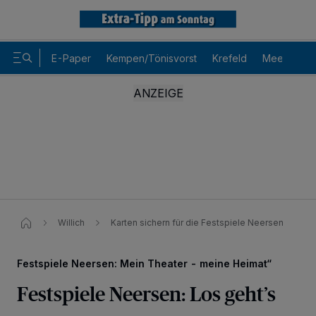
E-Paper
Kempen/Tönisvorst
Krefeld
Meerbusch
Willich
Karten sichern für die Festspiele Neersen
Festspiele Neersen: Mein Theater - meine Heimat“
Festspiele Neersen: Los geht’s
Wir und unsere
-Partner speichern und greifen auf
218