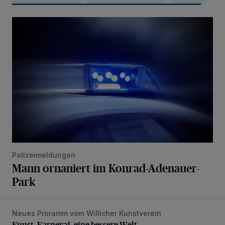
Mann ornaniert im Konrad-Adenauer-Park
Polizeimeldungen
Mann ornaniert im Konrad-Adenauer-
Park
Neues Proramm vom Willicher Kunstverein
Kunst, Karneval, eine bessere Welt
Kunst, Karneval, eine bessere Welt