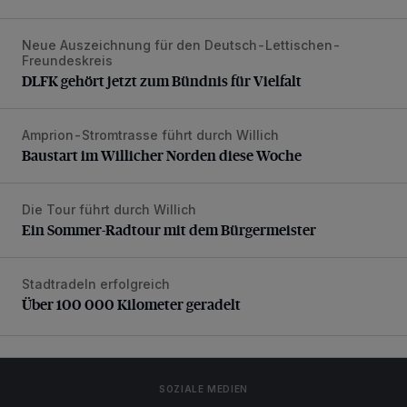
Neue Auszeichnung für den Deutsch-Lettischen-
DLFK gehört jetzt zum Bündnis für Vielfalt
Freundeskreis
DLFK gehört jetzt zum Bündnis für Vielfalt
Amprion-Stromtrasse führt durch Willich
Baustart im Willicher Norden diese Woche
Baustart im Willicher Norden diese Woche
Die Tour führt durch Willich
Ein Sommer-Radtour mit dem Bürgermeister
Ein Sommer-Radtour mit dem Bürgermeister
Stadtradeln erfolgreich
Über 100 000 Kilometer geradelt
Über 100 000 Kilometer geradelt
SOZIALE MEDIEN