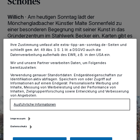
Schönes
verarbeiten Daten, um Ihnen Dienste bereitzustellen“ aufgeführten
Zwecke. Wenn Tracker deaktiviert sind, sind manche Inhalte und
Anzeigen möglicherweise nicht mehr so relevant für Sie. Sie können
Willich
·
Am heutigen Sonntag lädt der
dieses Menü jederzeit wieder aufrufen, um Ihre Einstellungen zu
ändern oder Ihre Einwilligung zu widerrufen, indem Sie auf den Link
Mönchengladbacher Künstler Malte Sonnenfeld zu
Einstellungen oder Ablehnen am unteren Rand der Webseite klicken.
einer besonderen Begegnung mit seiner Kunst in das
Ihre Einstellungen gelten innerhalb unseres Website. Weitere
Gründerzentrum im Stahlwerk Becker ein. Karten gibt es
Informationen finden Sie in unserer Datenschutzerklärung.
an der Tageskasse.
Ihre Zustimmung umfasst alle extra-tipp-am-sonntag.de-Seiten und
schließt gem. Art. 49 Abs. 1 S. 1 lit. a DSGVO auch die
Datenverarbeitung außerhalb des EWR, z.B. in den USA ein.
Wir und unsere Partner verarbeiten Daten, um Folgendes
10.05.2026 , 06:51 Uhr
Eine Minute Lesezeit
bereitzustellen:
Verwendung genauer Standortdaten. Endgeräteeigenschaften zur
Identifikation aktiv abfragen. Speichern von oder Zugriff auf
Informationen auf einem Endgerät. Personalisierte Werbung und
Inhalte, Messung von Werbeleistung und der Performance von
Inhalten, Zielgruppenforschung sowie Entwicklung und Verbesserung
von Angeboten.
Ausführliche Informationen
Impressum
Datenschutz