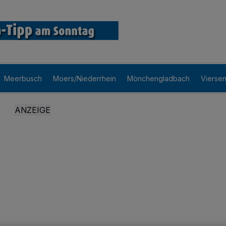
Meerbusch
Moers/Niederrhein
Mönchengladbach
Vierse