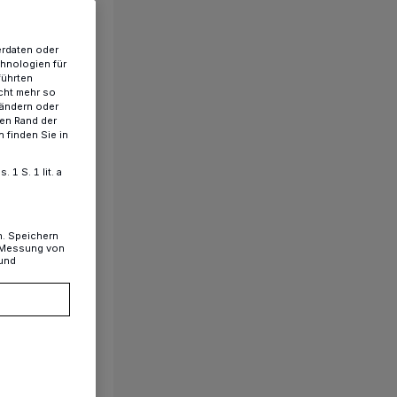
erdaten oder
chnologien für
führten
cht mehr so
 ändern oder
ren Rand der
 finden Sie in
1 S. 1 lit. a
n. Speichern
, Messung von
 und