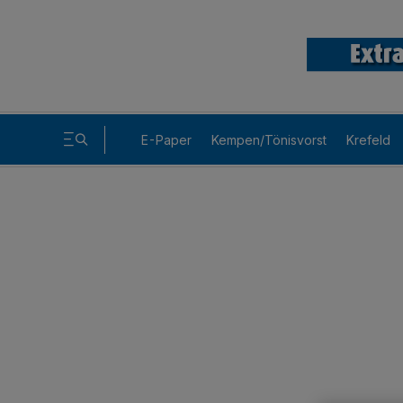
E-Paper
Kempen/Tönisvorst
Krefeld