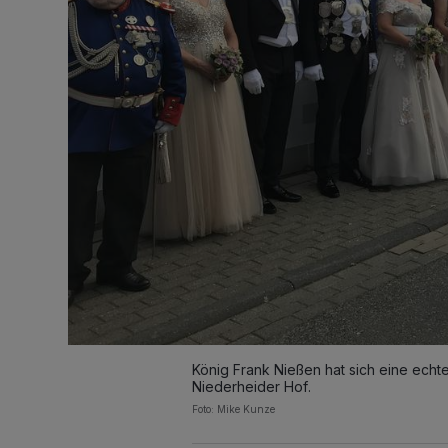
König Frank Nießen hat sich eine ech
Niederheider Hof.
Foto: Mike Kunze