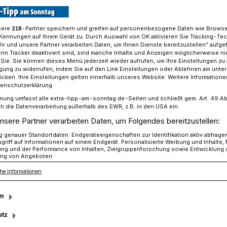
sere
-Partner speichern und greifen auf personenbezogene Daten wie Brows
218
Kennungen auf Ihrem Gerät zu. Durch Auswahl von OK aktivieren Sie Tracking-Te
gt in Niederheide auf König Frank Nießen
Wir und unsere Partner verarbeiten Daten, um Ihnen Dienste bereitzustellen“ aufge
n Tracker deaktiviert sind, sind manche Inhalte und Anzeigen möglicherweise ni
r Sie. Sie können dieses Menü jederzeit wieder aufrufen, um Ihre Einstellungen zu
ligung zu widerrufen, indem Sie auf den Link Einstellungen oder Ablehnen am unte
icken. Ihre Einstellungen gelten innerhalb unseres Website. Weitere Informationen
e
tenschutzerklärung.
 der Superlative
mung umfasst alle extra-tipp-am-sonntag.de-Seiten und schließt gem. Art. 49 Abs. 
die Datenverarbeitung außerhalb des EWR, z.B. in den USA ein.
nsere Partner verarbeiten Daten, um Folgendes bereitzustellen:
genauer Standortdaten. Endgeräteeigenschaften zur Identifikation aktiv abfrage
rhundertkönig Frank Nießen folgt die
griff auf Informationen auf einem Endgerät. Personalisierte Werbung und Inhalte
ung und der Performance von Inhalten, Zielgruppenforschung sowie Entwicklung
 Conny Schaps. Mit dem 211. Schuss
ng von Angeboten.
n Mann Leo durchsetzen und zog damit
he Informationen
 schon 2014 König und Bezirkskönig in
m
utz