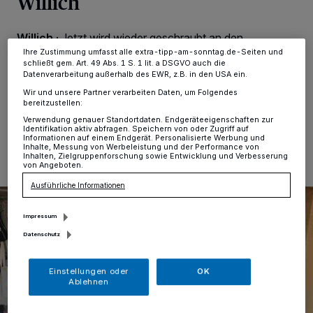
Willich
ändern oder Ihre Einwilligung zu widerrufen, indem Sie auf den Link
Einstellungen oder Ablehnen am unteren Rand der Webseite klicken.
Ihre Einstellungen gelten innerhalb unseres Website. Weitere
Informationen finden Sie in unserer Datenschutzerklärung.
Willich
·
Jetzt wird wieder geschraubt an den
Drahteseln: Der AKF hat eine neue Fahrradwerkstatt in
Ihre Zustimmung umfasst alle extra-tipp-am-sonntag.de-Seiten und
schließt gem. Art. 49 Abs. 1 S. 1 lit. a DSGVO auch die
Willich.
Datenverarbeitung außerhalb des EWR, z.B. in den USA ein.
Wir und unsere Partner verarbeiten Daten, um Folgendes
bereitzustellen:
Verwendung genauer Standortdaten. Endgeräteeigenschaften zur
15.07.2024 , 12:40 Uhr
Eine Minute Lesezeit
Identifikation aktiv abfragen. Speichern von oder Zugriff auf
Informationen auf einem Endgerät. Personalisierte Werbung und
Inhalte, Messung von Werbeleistung und der Performance von
Inhalten, Zielgruppenforschung sowie Entwicklung und Verbesserung
von Angeboten.
Ausführliche Informationen
Impressum
Datenschutz
Einstellungen oder
OK
Ablehnen