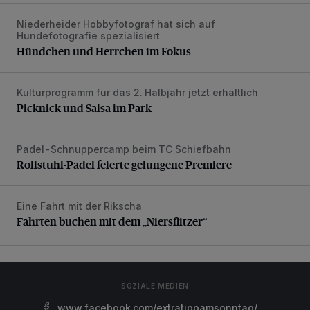
Niederheider Hobbyfotograf hat sich auf
Hündchen und Herrchen im Fokus
Hundefotografie spezialisiert
Hündchen und Herrchen im Fokus
Kulturprogramm für das 2. Halbjahr jetzt erhältlich
Picknick und Salsa im Park
Picknick und Salsa im Park
Padel-Schnuppercamp beim TC Schiefbahn
Rollstuhl-Padel feierte gelungene Premiere
Rollstuhl-Padel feierte gelungene Premiere
Eine Fahrt mit der Rikscha
Fahrten buchen mit dem „Niersflitzer“
Fahrten buchen mit dem „Niersflitzer“
SOZIALE MEDIEN
www.facebook.com/extratippamsonntag/