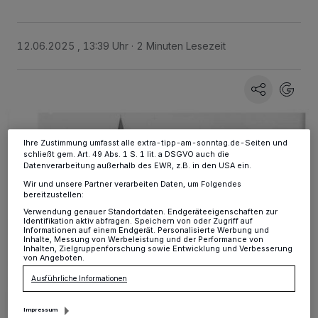
personenbezogene Daten wie Browserdaten oder eindeutige
Kennungen auf Ihrem Gerät zu. Durch Auswahl von OK aktivieren Sie
Tracking-Technologien für die unter „Wir und unsere Partner
12.06.2025 , 13:39 Uhr
2 Minuten Lesezeit
verarbeiten Daten, um Ihnen Dienste bereitzustellen“ aufgeführten
Zwecke. Wenn Tracker deaktiviert sind, sind manche Inhalte und
Anzeigen möglicherweise nicht mehr so relevant für Sie. Sie können
dieses Menü jederzeit wieder aufrufen, um Ihre Einstellungen zu
ändern oder Ihre Einwilligung zu widerrufen, indem Sie auf den Link
Einstellungen oder Ablehnen am unteren Rand der Webseite klicken.
Ihre Einstellungen gelten innerhalb unseres Website. Weitere
Informationen finden Sie in unserer Datenschutzerklärung.
Ihre Zustimmung umfasst alle extra-tipp-am-sonntag.de-Seiten und
schließt gem. Art. 49 Abs. 1 S. 1 lit. a DSGVO auch die
Datenverarbeitung außerhalb des EWR, z.B. in den USA ein.
Wir und unsere Partner verarbeiten Daten, um Folgendes
bereitzustellen:
Verwendung genauer Standortdaten. Endgeräteeigenschaften zur
Identifikation aktiv abfragen. Speichern von oder Zugriff auf
Informationen auf einem Endgerät. Personalisierte Werbung und
Inhalte, Messung von Werbeleistung und der Performance von
Inhalten, Zielgruppenforschung sowie Entwicklung und Verbesserung
von Angeboten.
Ausführliche Informationen
Impressum