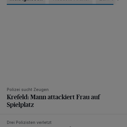
Krefeld: Mann attackiert Frau auf Spielplatz
Polizei sucht Zeugen
Krefeld: Mann attackiert Frau auf
Spielplatz
Drei Polizisten verletzt
Häusliche Gewalt mit anschließendem Widerstand gegen V