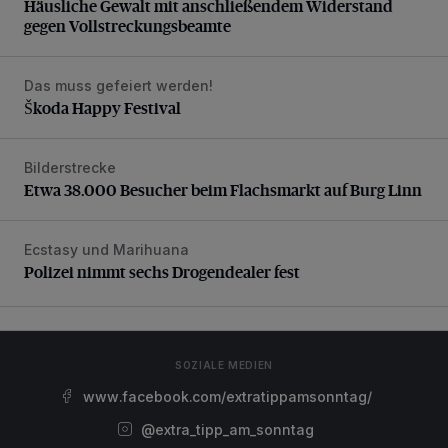
Häusliche Gewalt mit anschließendem Widerstand
gegen Vollstreckungsbeamte
Das muss gefeiert werden!
Škoda Happy Festival
Škoda Happy Festival
Bilderstrecke
Etwa 38.000 Besucher beim Flachsmarkt auf Burg Linn
Etwa 38.000 Besucher beim Flachsmarkt auf Burg Linn
Ecstasy und Marihuana
Polizei nimmt sechs Drogendealer fest
Polizei nimmt sechs Drogendealer fest
SOZIALE MEDIEN
www.facebook.com/extratippamsonntag/
@extra_tipp_am_sonntag