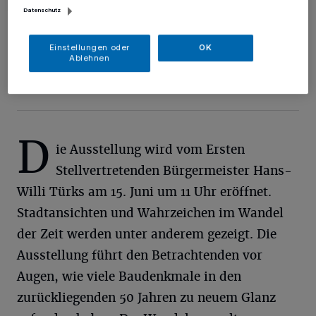
Datenschutz
Auch dieses Archivfoto ist Teil der Wanderausstellung. Es stammt
aus der Gründungszeit des Gymnasiums Korschenbroich, damals im
Einstellungen oder
OK
ehemaligen Hauptschulgebäude untergebracht. Dieser Trakt ist
Ablehnen
heute auch schon Geschichte: Er wird gerade zurückgebaut und
macht dem neuen Schulcampus Platz.
Foto: Archiv/Stadt Korschenbroich
D
ie Ausstellung wird vom Ersten
Stellvertretenden Bürgermeister Hans-
Willi Türks am 15. Juni um 11 Uhr eröffnet.
Stadtansichten und Wahrzeichen im Wandel
der Zeit werden unter anderem gezeigt. Die
Ausstellung führt den Betrachtenden vor
Augen, wie viele Baudenkmale in den
zurückliegenden 50 Jahren zu neuem Glanz