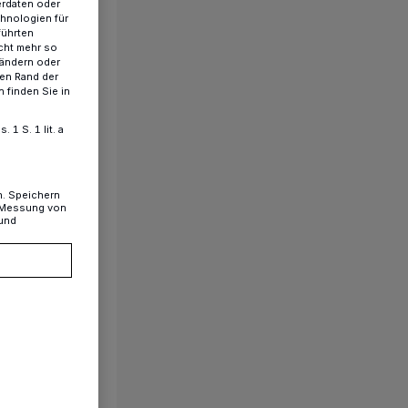
erdaten oder
chnologien für
führten
cht mehr so
 ändern oder
ren Rand der
 finden Sie in
1 S. 1 lit. a
n. Speichern
, Messung von
 und