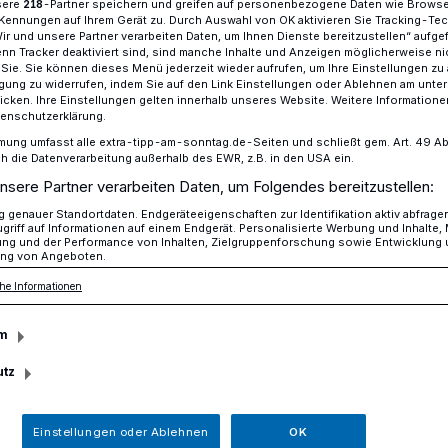
sere
-Partner speichern und greifen auf personenbezogene Daten wie Brows
218
Kennungen auf Ihrem Gerät zu. Durch Auswahl von OK aktivieren Sie Tracking-Te
Wir und unsere Partner verarbeiten Daten, um Ihnen Dienste bereitzustellen“ aufge
n Tracker deaktiviert sind, sind manche Inhalte und Anzeigen möglicherweise ni
r Sie. Sie können dieses Menü jederzeit wieder aufrufen, um Ihre Einstellungen zu
iederrhein mit Konzert "Pax-Pace-Frieden“
ligung zu widerrufen, indem Sie auf den Link Einstellungen oder Ablehnen am unte
icken. Ihre Einstellungen gelten innerhalb unseres Website. Weitere Informationen
tenschutzerklärung.
mung umfasst alle extra-tipp-am-sonntag.de-Seiten und schließt gem. Art. 49 Abs. 
die Datenverarbeitung außerhalb des EWR, z.B. in den USA ein.
nsere Partner verarbeiten Daten, um Folgendes bereitzustellen:
eden“ in St.
genauer Standortdaten. Endgeräteeigenschaften zur Identifikation aktiv abfrage
griff auf Informationen auf einem Endgerät. Personalisierte Werbung und Inhalte
ung und der Performance von Inhalten, Zielgruppenforschung sowie Entwicklung
ng von Angeboten.
he Informationen
rt sich zum 80. Mal das Ende des 2.
m
eitdem weiterhin in vielen Teilen der Erde
utz
sche Frieden scheint aktuell bedroht.
n sich Menschen nach Frieden oder
Einstellungen oder Ablehnen
OK