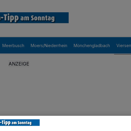
Meerbusch
Moers/Niederrhein
Mönchengladbach
Vierse