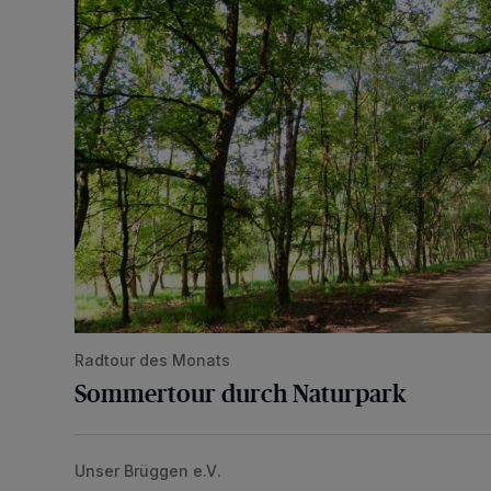
Radtour des Monats
Sommertour durch Naturpark
Unser Brüggen e.V.
SchwalmVIBES unter freiem Himmel