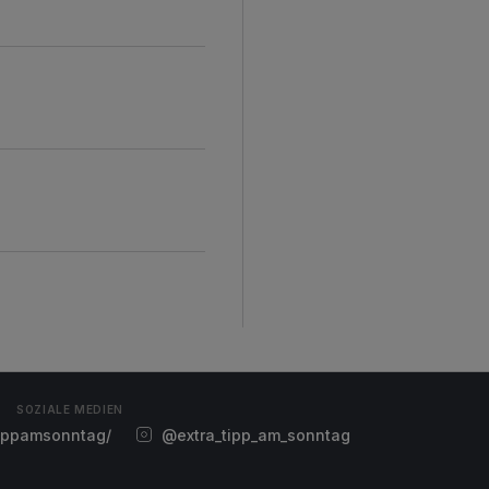
SOZIALE MEDIEN
ippamsonntag/
@extra_tipp_am_sonntag