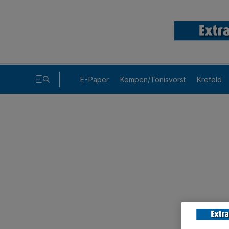
E-Paper
Kempen/Tönisvorst
Krefeld