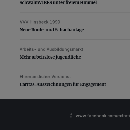
SchwalmVIBES unter freiem Himmel
VVV Hinsbeck 1999
Neue Boule- und Schachanlage
Neue Boule- und Schachanlage
Arbeits- und Ausbildungsmarkt
Mehr arbeitslose Jugendliche
Mehr arbeitslose Jugendliche
Ehrenamtlicher Verdienst
Caritas: Auszeichnungen für Engagement
Caritas: Auszeichnungen für Engagement
www.facebook.com/extrat