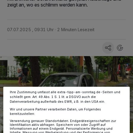
zeigt an, wo es schlimm werden kann.
07.07.2025 , 09:31 Uhr
2 Minuten Lesezeit
Wir und unsere
-Partner speichern und greifen auf
218
personenbezogene Daten wie Browserdaten oder eindeutige
Kennungen auf Ihrem Gerät zu. Durch Auswahl von OK aktivieren Sie
Tracking-Technologien für die unter „Wir und unsere Partner
verarbeiten Daten, um Ihnen Dienste bereitzustellen“ aufgeführten
Zwecke. Wenn Tracker deaktiviert sind, sind manche Inhalte und
Anzeigen möglicherweise nicht mehr so relevant für Sie. Sie können
dieses Menü jederzeit wieder aufrufen, um Ihre Einstellungen zu
ändern oder Ihre Einwilligung zu widerrufen, indem Sie auf den Link
Einstellungen oder Ablehnen am unteren Rand der Webseite klicken.
Ihre Einstellungen gelten innerhalb unseres Website. Weitere
Informationen finden Sie in unserer Datenschutzerklärung.
Ihre Zustimmung umfasst alle extra-tipp-am-sonntag.de-Seiten und
schließt gem. Art. 49 Abs. 1 S. 1 lit. a DSGVO auch die
Datenverarbeitung außerhalb des EWR, z.B. in den USA ein.
Wir und unsere Partner verarbeiten Daten, um Folgendes
bereitzustellen:
Verwendung genauer Standortdaten. Endgeräteeigenschaften zur
Identifikation aktiv abfragen. Speichern von oder Zugriff auf
Informationen auf einem Endgerät. Personalisierte Werbung und
Inhalte, Messung von Werbeleistung und der Performance von