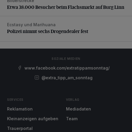
Bilderstrecke
Etwa 38.000 Besucher beim Flachsmarkt auf Burg Linn
Etwa 38.000 Besucher beim Flachsmarkt auf Burg Linn
Ecstasy und Marihuana
Polizei nimmt sechs Drogendealer fest
Polizei nimmt sechs Drogendealer fest
SOZIALE MEDIEN
www.facebook.com/extratippamsonntag/
@extra_tipp_am_sonntag
SERVICES
VERLAG
Reklamation
Mediadaten
Kleinanzeigen aufgeben
Team
Trauerportal