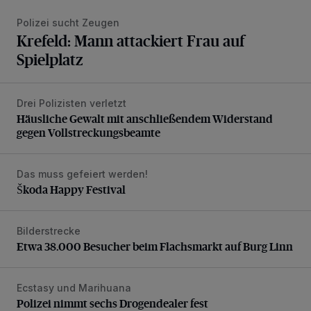
Polizei sucht Zeugen
Krefeld: Mann attackiert Frau auf
Spielplatz
Drei Polizisten verletzt
Häusliche Gewalt mit anschließendem Widerstand gegen V
Häusliche Gewalt mit anschließendem Widerstand
gegen Vollstreckungsbeamte
Das muss gefeiert werden!
Škoda Happy Festival
Škoda Happy Festival
Bilderstrecke
Etwa 38.000 Besucher beim Flachsmarkt auf Burg Linn
Etwa 38.000 Besucher beim Flachsmarkt auf Burg Linn
Ecstasy und Marihuana
Polizei nimmt sechs Drogendealer fest
Polizei nimmt sechs Drogendealer fest