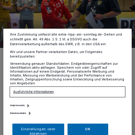
Anzeigen möglicherweise nicht mehr so relevant für Sie. Sie können
dieses Menü jederzeit wieder aufrufen, um Ihre Einstellungen zu
ändern oder Ihre Einwilligung zu widerrufen, indem Sie auf den Link
Einstellungen oder Ablehnen am unteren Rand der Webseite klicken.
Ihre Einstellungen gelten innerhalb unseres Website. Weitere
Informationen finden Sie in unserer Datenschutzerklärung.
Ihre Zustimmung umfasst alle extra-tipp-am-sonntag.de-Seiten und
144 Bilder
HSG Eagles gegen TuS N-Lübbecke
schließt gem. Art. 49 Abs. 1 S. 1 lit. a DSGVO auch die
Datenverarbeitung außerhalb des EWR, z.B. in den USA ein.
144 Bilder
Wir und unsere Partner verarbeiten Daten, um Folgendes
Foto: samla.de
bereitzustellen:
Verwendung genauer Standortdaten. Endgeräteeigenschaften zur
Identifikation aktiv abfragen. Speichern von oder Zugriff auf
Informationen auf einem Endgerät. Personalisierte Werbung und
Inhalte, Messung von Werbeleistung und der Performance von
Inhalten, Zielgruppenforschung sowie Entwicklung und Verbesserung
von Angeboten.
V
or 1.842 Zuschauern lieferten sich die
Ausführliche Informationen
Eagles mit den Ostwestfalen einen
Impressum
packenden Kampf bis zur letzten Sekunde.
Datenschutz
Trotz der großen Enttäuschung richtete
Kapitän Niklas Ingenpaß den Blick
Einstellungen oder
OK
Ablehnen