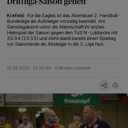
Drittliga-Saison gehen“
Krefeld
·
Für die Eagles ist das Abenteuer 2. Handball-
Bundesliga als Aufsteiger vorzeitig beendet. Am
Samstagabend verlor die Mannschaft ihr letztes
Heimspiel der Saison gegen den TuS N-Lübbecke mit
33:34 (15:13) und steht damit bereits einen Spieltag
vor Saisonende als Absteiger in die 3. Liga fest.
31.05.2026 , 11:13 Uhr
4 Minuten Lesezeit
Wir und unsere
-Partner speichern und greifen auf
218
personenbezogene Daten wie Browserdaten oder eindeutige
Kennungen auf Ihrem Gerät zu. Durch Auswahl von OK aktivieren Sie
Tracking-Technologien für die unter „Wir und unsere Partner
verarbeiten Daten, um Ihnen Dienste bereitzustellen“ aufgeführten
Zwecke. Wenn Tracker deaktiviert sind, sind manche Inhalte und