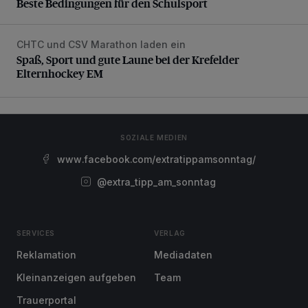
Beste Bedingungen für den Schulsport
CHTC und CSV Marathon laden ein
Spaß, Sport und gute Laune bei der Krefelder Elternhocke
Spaß, Sport und gute Laune bei der Krefelder
Elternhockey EM
SOZIALE MEDIEN
www.facebook.com/extratippamsonntag/
@extra_tipp_am_sonntag
SERVICES
VERLAG
Reklamation
Mediadaten
Kleinanzeigen aufgeben
Team
Trauerportal