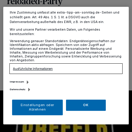
reloaded-Party
Ihre Einstellungen gelten innerhalb unseres Website. Weitere
Informationen finden Sie in unserer Datenschutzerklärung.
Ihre Zustimmung umfasst alle extra-tipp-am-sonntag.de-Seiten und
Krefeld
·
Sportliche Spannung und Partynacht an
schließt gem. Art. 49 Abs. 1 S. 1 lit. a DSGVO auch die
einem Abend: Zum letzten Heimspiel der Hauptrunde
Datenverarbeitung außerhalb des EWR, z.B. in den USA ein.
hat die HSG Krefeld Niederrhein gemeinsam mit der
Wir und unsere Partner verarbeiten Daten, um Folgendes
Kulturfabrik Krefeld eine besondere Ticket-Aktion
bereitzustellen:
gestartet.
Verwendung genauer Standortdaten. Endgeräteeigenschaften zur
Identifikation aktiv abfragen. Speichern von oder Zugriff auf
Informationen auf einem Endgerät. Personalisierte Werbung und
Inhalte, Messung von Werbeleistung und der Performance von
Inhalten, Zielgruppenforschung sowie Entwicklung und Verbesserung
von Angeboten.
25.05.2026 , 11:12 Uhr
Eine Minute Lesezeit
Ausführliche Informationen
Impressum
Datenschutz
Einstellungen oder
OK
Ablehnen