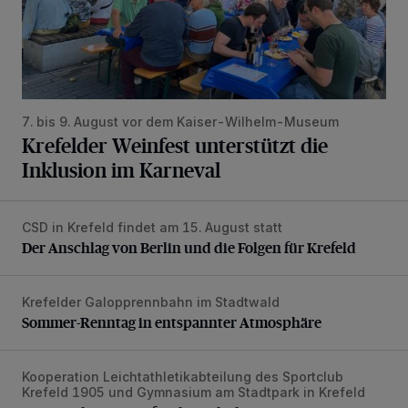
7. bis 9. August vor dem Kaiser-Wilhelm-Museum
Krefelder Weinfest unterstützt die
Inklusion im Karneval
CSD in Krefeld findet am 15. August statt
Der Anschlag von Berlin und die Folgen für Krefeld
Der Anschlag von Berlin und die Folgen für Krefeld
Krefelder Galopprennbahn im Stadtwald
Sommer-Renntag in entspannter Atmosphäre
Sommer-Renntag in entspannter Atmosphäre
Kooperation Leichtathletikabteilung des Sportclub
Beste Bedingungen für den Schulsport
Krefeld 1905 und Gymnasium am Stadtpark in Krefeld