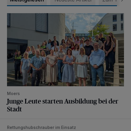
Junge Leute starten Ausbildung bei der Stadt
Moers
Junge Leute starten Ausbildung bei der
Stadt
Rettungshubschrauber im Einsatz
Schwerer Verkehrsunfall auf der A57