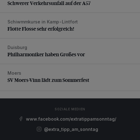
Schwerer Verkehrsunfall auf der A57
Schiwmmkurse in Kamp-Lintfort
Flotte Flosse sehr erfolgreich!
Flotte Flosse sehr erfolgreich!
Duisburg
Philharmoniker haben Großes vor
Philharmoniker haben Großes vor
Moers
SV Moers-Vinn lädt zum Sommerfest
SV Moers-Vinn lädt zum Sommerfest
SOZIALE MEDIEN
www.facebook.com/extratippamsonntag/
@extra_tipp_am_sonntag