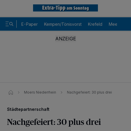
E-Paper
Kempen/Tönisvorst
Krefeld
Meerbusch
Moers Niederrhein
Nachgefeiert: 30 plus drei
Städtepartnerschaft
Nachgefeiert: 30 plus drei
Wir und unsere
-Partner speichern und greifen auf
218