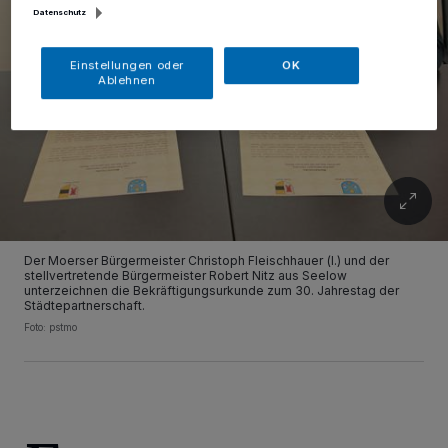
Datenschutz
Einstellungen oder
OK
Ablehnen
Der Moerser Bürgermeister Christoph Fleischhauer (l.) und der
stellvertretende Bürgermeister Robert Nitz aus Seelow
unterzeichnen die Bekräftigungsurkunde zum 30. Jahrestag der
Städtepartnerschaft.
Foto: pstmo