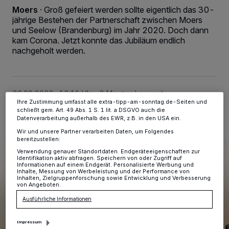
personenbezogene Daten wie Browserdaten oder eindeutige
Moers
·
Groß gefeiert werden sollte eigentlich das 30-
Kennungen auf Ihrem Gerät zu. Durch Auswahl von OK aktivieren Sie
jährige Bestehen der Partnerschaft zwischen Moers
Tracking-Technologien für die unter „Wir und unsere Partner
und Seelow (Brandenburg) im Jahr 2020. Doch dann
verarbeiten Daten, um Ihnen Dienste bereitzustellen“ aufgeführten
kam Corona. Jetzt konnte das Jubiläum endlich
Zwecke. Wenn Tracker deaktiviert sind, sind manche Inhalte und
Anzeigen möglicherweise nicht mehr so relevant für Sie. Sie können
nachgeholt werden.
dieses Menü jederzeit wieder aufrufen, um Ihre Einstellungen zu
ändern oder Ihre Einwilligung zu widerrufen, indem Sie auf den Link
Einstellungen oder Ablehnen am unteren Rand der Webseite klicken.
Ihre Einstellungen gelten innerhalb unseres Website. Weitere
Informationen finden Sie in unserer Datenschutzerklärung.
26.06.2023 , 12:11 Uhr
2 Minuten Lesezeit
Ihre Zustimmung umfasst alle extra-tipp-am-sonntag.de-Seiten und
schließt gem. Art. 49 Abs. 1 S. 1 lit. a DSGVO auch die
Datenverarbeitung außerhalb des EWR, z.B. in den USA ein.
Wir und unsere Partner verarbeiten Daten, um Folgendes
bereitzustellen:
Verwendung genauer Standortdaten. Endgeräteeigenschaften zur
Identifikation aktiv abfragen. Speichern von oder Zugriff auf
Informationen auf einem Endgerät. Personalisierte Werbung und
Inhalte, Messung von Werbeleistung und der Performance von
Inhalten, Zielgruppenforschung sowie Entwicklung und Verbesserung
von Angeboten.
Ausführliche Informationen
Impressum