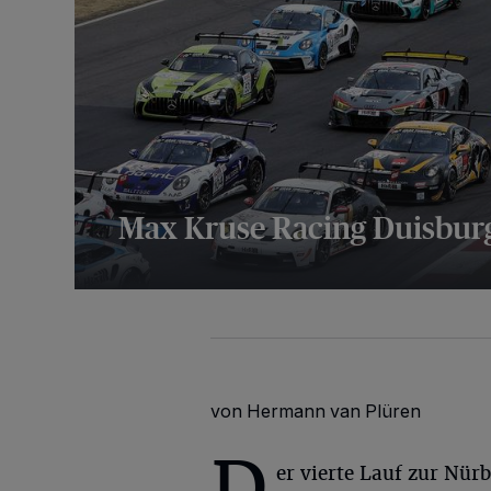
Max Kruse Racing Duisburg
8 Bilder
von Hermann van Plüren
D
er vierte Lauf zur Nü