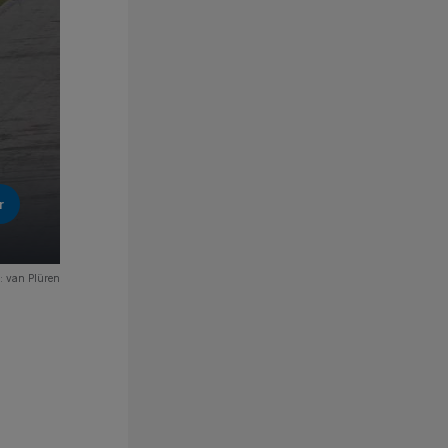
r
o: van Plüren