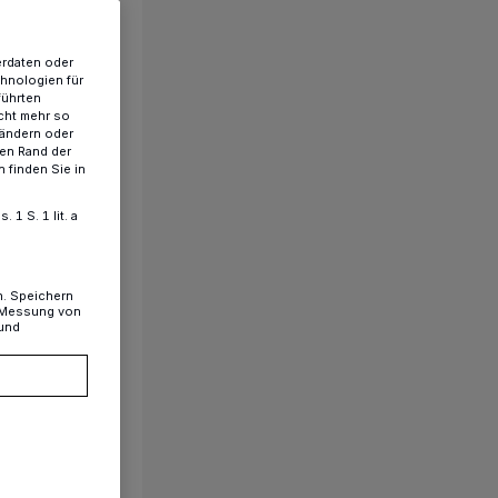
erdaten oder
chnologien für
führten
cht mehr so
 ändern oder
ren Rand der
 finden Sie in
1 S. 1 lit. a
n. Speichern
, Messung von
 und