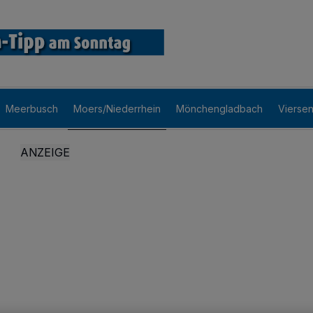
Meerbusch
Moers/Niederrhein
Mönchengladbach
Vierse