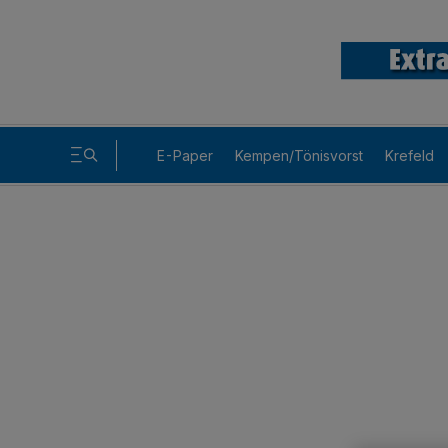
E-Paper
Kempen/Tönisvorst
Krefeld