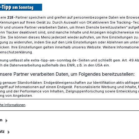
sere
-Partner speichern und greifen auf personenbezogene Daten wie Brows
218
Kennungen auf Ihrem Gerät zu. Durch Auswahl von OK aktivieren Sie Tracking-Te
ruse Racing Duisburg mit 2 zweiten Plätzen
Wir und unsere Partner verarbeiten Daten, um Ihnen Dienste bereitzustellen“ aufge
n Tracker deaktiviert sind, sind manche Inhalte und Anzeigen möglicherweise ni
r Sie. Sie können dieses Menü jederzeit wieder aufrufen, um Ihre Einstellungen zu
ligung zu widerrufen, indem Sie auf den Link Einstellungen oder Ablehnen am unte
icken. Ihre Einstellungen gelten innerhalb unseres Website. Weitere Informationen
tenschutzerklärung.
acing Duisburg mit
mung umfasst alle extra-tipp-am-sonntag.de-Seiten und schließt gem. Art. 49 Abs. 
die Datenverarbeitung außerhalb des EWR, z.B. in den USA ein.
nsere Partner verarbeiten Daten, um Folgendes bereitzustellen:
ätzen
genauer Standortdaten. Endgeräteeigenschaften zur Identifikation aktiv abfrage
griff auf Informationen auf einem Endgerät. Personalisierte Werbung und Inhalte
ung und der Performance von Inhalten, Zielgruppenforschung sowie Entwicklung
ng von Angeboten.
nzlandrennen – NLS Lauf 4 –
he Informationen
nnen Nürburgring – Max Kruse Racing
en – früher Ausfall für Peter Posavac
m
utz