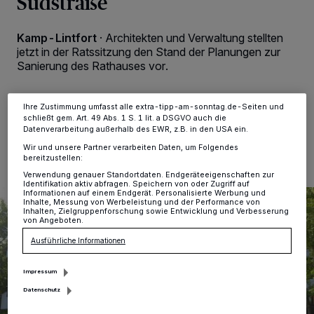
Südstraße
verarbeiten Daten, um Ihnen Dienste bereitzustellen“ aufgeführten
Zwecke. Wenn Tracker deaktiviert sind, sind manche Inhalte und
Anzeigen möglicherweise nicht mehr so relevant für Sie. Sie können
Kamp-Lintfort
·
Architekten und Verwaltung stellten
dieses Menü jederzeit wieder aufrufen, um Ihre Einstellungen zu
jetzt in der Ratssitzung den Stand der Planungen zur
ändern oder Ihre Einwilligung zu widerrufen, indem Sie auf den Link
Sanierung des Rathauses vor.
Einstellungen oder Ablehnen am unteren Rand der Webseite klicken.
Ihre Einstellungen gelten innerhalb unseres Website. Weitere
Informationen finden Sie in unserer Datenschutzerklärung.
Ihre Zustimmung umfasst alle extra-tipp-am-sonntag.de-Seiten und
schließt gem. Art. 49 Abs. 1 S. 1 lit. a DSGVO auch die
26.06.2023 , 11:33 Uhr
Eine Minute Lesezeit
Datenverarbeitung außerhalb des EWR, z.B. in den USA ein.
Wir und unsere Partner verarbeiten Daten, um Folgendes
bereitzustellen:
Verwendung genauer Standortdaten. Endgeräteeigenschaften zur
Identifikation aktiv abfragen. Speichern von oder Zugriff auf
Informationen auf einem Endgerät. Personalisierte Werbung und
Inhalte, Messung von Werbeleistung und der Performance von
Inhalten, Zielgruppenforschung sowie Entwicklung und Verbesserung
von Angeboten.
Ausführliche Informationen
Impressum
Datenschutz