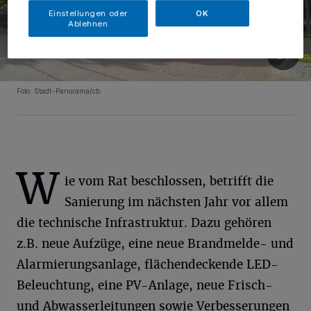
Einstellungen oder
OK
Ablehnen
Foto: Stadt-Panorama/cb
W
ie vom Rat beschlossen, betrifft die
Sanierung im nächsten Jahr vor allem
die technische Infrastruktur. Dazu gehören
z.B. neue Aufzüge, eine neue Brandmelde- und
Alarmierungsanlage, flächendeckende LED-
Beleuchtung, eine PV-Anlage, neue Frisch-
und Abwasserleitungen sowie Verbesserungen