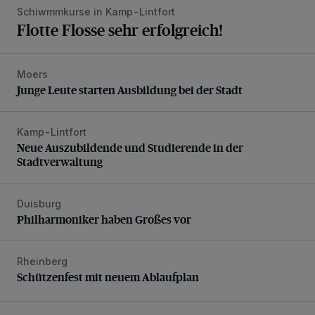
Schiwmmkurse in Kamp-Lintfort
Flotte Flosse sehr erfolgreich!
Moers
Junge Leute starten Ausbildung bei der Stadt
Junge Leute starten Ausbildung bei der Stadt
Kamp-Lintfort
Neue Auszubildende und Studierende in der Stadtverwaltu
Neue Auszubildende und Studierende in der
Stadtverwaltung
Duisburg
Philharmoniker haben Großes vor
Philharmoniker haben Großes vor
Rheinberg
Schützenfest mit neuem Ablaufplan
Schützenfest mit neuem Ablaufplan