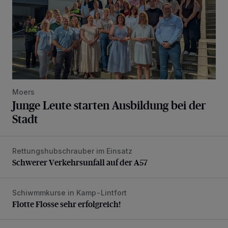
Moers
Junge Leute starten Ausbildung bei der
Stadt
Rettungshubschrauber im Einsatz
Schwerer Verkehrsunfall auf der A57
Schwerer Verkehrsunfall auf der A57
Schiwmmkurse in Kamp-Lintfort
Flotte Flosse sehr erfolgreich!
Flotte Flosse sehr erfolgreich!