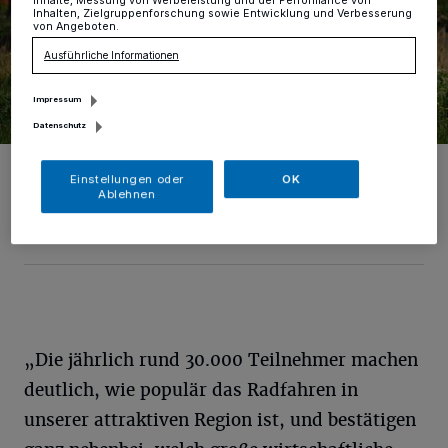
Inhalte, Messung von Werbeleistung und der Performance von
Inhalten, Zielgruppenforschung sowie Entwicklung und Verbesserung
von Angeboten.
Ausführliche Informationen
Impressum
Datenschutz
„Der Niederrheinische Radwandertag ist eine gute Gelegenheit,
unsere wunderschöne Region zwischen Rhein und Maas
Einstellungen oder
OK
kennenzulernen“, sagt Martina Baumgärtner, Geschäftsführerin der
Ablehnen
Niederrhein Tourismus GmbH.
Foto: pixabay
„Die jährlich rund 30.000 Teilnehmer machen
deutlich, wie populär das Radfahren in
unserer attraktiven Region ist, und bestätigen