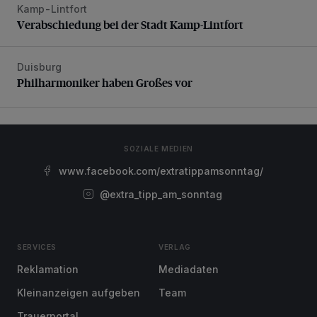
Kamp-Lintfort
Verabschiedung bei der Stadt Kamp-Lintfort
Verabschiedung bei der Stadt Kamp-Lintfort
Duisburg
Philharmoniker haben Großes vor
Philharmoniker haben Großes vor
SOZIALE MEDIEN
www.facebook.com/extratippamsonntag/
@extra_tipp_am_sonntag
SERVICES
VERLAG
Reklamation
Mediadaten
Kleinanzeigen aufgeben
Team
Trauerportal