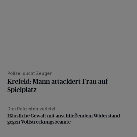
Polizei sucht Zeugen
Krefeld: Mann attackiert Frau auf
Spielplatz
Drei Polizisten verletzt
Häusliche Gewalt mit anschließendem Widerstand gegen V
Häusliche Gewalt mit anschließendem Widerstand
gegen Vollstreckungsbeamte