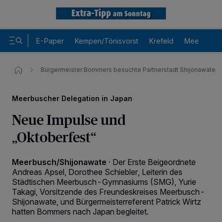
E-Paper
Kempen/Tönisvorst
Krefeld
Meerbusch
Bürgermeister Bommers besuchte Partnerstadt Shijonawate
Meerbuscher Delegation in Japan
Neue Impulse und
„Oktoberfest“
Meerbusch/Shijonawate
·
Der Erste Beigeordnete
Andreas Apsel, Dorothee Schiebler, Leiterin des
Städtischen Meerbusch-Gymnasiums (SMG), Yurie
Takagi, Vorsitzende des Freundeskreises Meerbusch-
Shijonawate, und Bürgermeisterreferent Patrick Wirtz
hatten Bommers nach Japan begleitet.