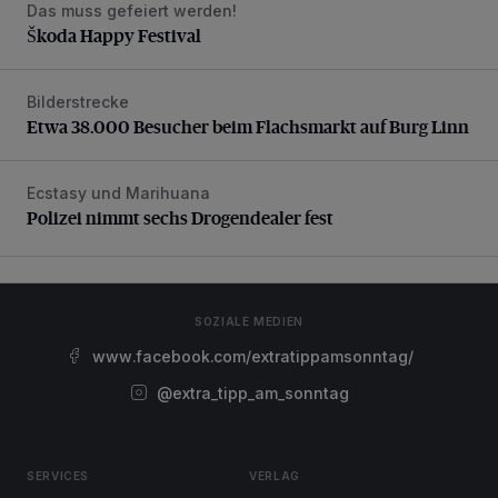
Das muss gefeiert werden!
Škoda Happy Festival
Škoda Happy Festival
Bilderstrecke
Etwa 38.000 Besucher beim Flachsmarkt auf Burg Linn
Etwa 38.000 Besucher beim Flachsmarkt auf Burg Linn
Ecstasy und Marihuana
Polizei nimmt sechs Drogendealer fest
Polizei nimmt sechs Drogendealer fest
SOZIALE MEDIEN
www.facebook.com/extratippamsonntag/
@extra_tipp_am_sonntag
SERVICES
VERLAG