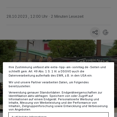
Wir und unsere
-Partner speichern und greifen auf
218
28.10.2023 , 12:00 Uhr
2 Minuten Lesezeit
personenbezogene Daten wie Browserdaten oder eindeutige
Kennungen auf Ihrem Gerät zu. Durch Auswahl von OK aktivieren Sie
Tracking-Technologien für die unter „Wir und unsere Partner
verarbeiten Daten, um Ihnen Dienste bereitzustellen“ aufgeführten
Zwecke. Wenn Tracker deaktiviert sind, sind manche Inhalte und
Anzeigen möglicherweise nicht mehr so relevant für Sie. Sie können
dieses Menü jederzeit wieder aufrufen, um Ihre Einstellungen zu
ändern oder Ihre Einwilligung zu widerrufen, indem Sie auf den Link
Einstellungen oder Ablehnen am unteren Rand der Webseite klicken.
Ihre Einstellungen gelten innerhalb unseres Website. Weitere
Informationen finden Sie in unserer Datenschutzerklärung.
Ihre Zustimmung umfasst alle extra-tipp-am-sonntag.de-Seiten und
schließt gem. Art. 49 Abs. 1 S. 1 lit. a DSGVO auch die
Datenverarbeitung außerhalb des EWR, z.B. in den USA ein.
Wir und unsere Partner verarbeiten Daten, um Folgendes
bereitzustellen:
Verwendung genauer Standortdaten. Endgeräteeigenschaften zur
Identifikation aktiv abfragen. Speichern von oder Zugriff auf
Informationen auf einem Endgerät. Personalisierte Werbung und
Inhalte, Messung von Werbeleistung und der Performance von
Inhalten, Zielgruppenforschung sowie Entwicklung und Verbesserung
von Angeboten.
Ausführliche Informationen