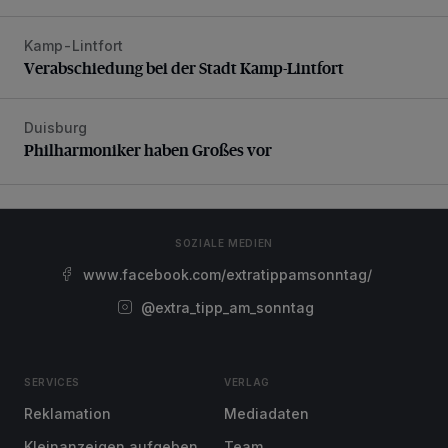
Kamp-Lintfort
Verabschiedung bei der Stadt Kamp-Lintfort
Verabschiedung bei der Stadt Kamp-Lintfort
Duisburg
Philharmoniker haben Großes vor
Philharmoniker haben Großes vor
SOZIALE MEDIEN
www.facebook.com/extratippamsonntag/
@extra_tipp_am_sonntag
SERVICES
VERLAG
Reklamation
Mediadaten
Kleinanzeigen aufgeben
Team