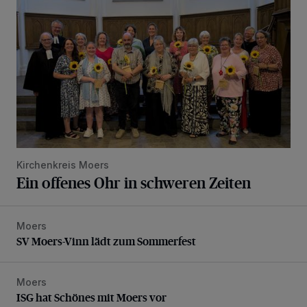
Kirchenkreis Moers
Ein offenes Ohr in schweren Zeiten
Moers
SV Moers-Vinn lädt zum Sommerfest
SV Moers-Vinn lädt zum Sommerfest
Moers
ISG hat Schönes mit Moers vor
ISG hat Schönes mit Moers vor