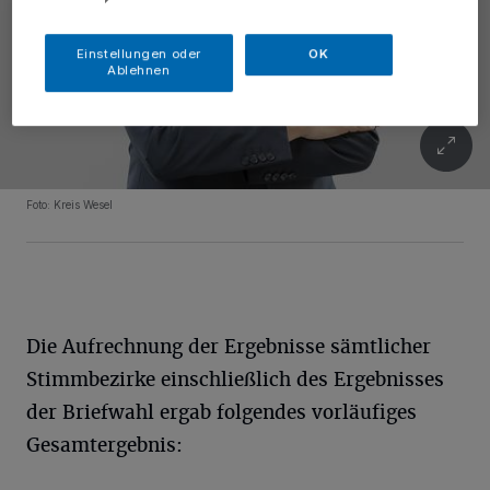
Einstellungen oder
OK
Ablehnen
Foto: Kreis Wesel
Die Aufrechnung der Ergebnisse sämtlicher
Stimmbezirke einschließlich des Ergebnisses
der Briefwahl ergab folgendes vorläufiges
Gesamtergebnis: