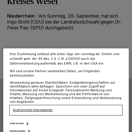
Kreises Wesel
Kennungen auf Ihrem Gerät zu. Durch Auswahl von OK aktivieren Sie
Tracking-Technologien für die unter „Wir und unsere Partner
verarbeiten Daten, um Ihnen Dienste bereitzustellen“ aufgeführten
Niederrhein
·
Am Sonntag, 28. September, hat sich
Zwecke. Wenn Tracker deaktiviert sind, sind manche Inhalte und
Ingo Brohl (CDU) bei der Landratsstichwahl gegen Dr.
Anzeigen möglicherweise nicht mehr so relevant für Sie. Sie können
Peter Paic (SPD) durchgesetzt.
dieses Menü jederzeit wieder aufrufen, um Ihre Einstellungen zu
ändern oder Ihre Einwilligung zu widerrufen, indem Sie auf den Link
Einstellungen oder Ablehnen am unteren Rand der Webseite klicken.
Ihre Einstellungen gelten innerhalb unseres Website. Weitere
Informationen finden Sie in unserer Datenschutzerklärung.
29.09.2025 , 12:37 Uhr
Eine Minute Lesezeit
Ihre Zustimmung umfasst alle extra-tipp-am-sonntag.de-Seiten und
schließt gem. Art. 49 Abs. 1 S. 1 lit. a DSGVO auch die
Datenverarbeitung außerhalb des EWR, z.B. in den USA ein.
Wir und unsere Partner verarbeiten Daten, um Folgendes
bereitzustellen:
Verwendung genauer Standortdaten. Endgeräteeigenschaften zur
Identifikation aktiv abfragen. Speichern von oder Zugriff auf
Informationen auf einem Endgerät. Personalisierte Werbung und
Inhalte, Messung von Werbeleistung und der Performance von
Inhalten, Zielgruppenforschung sowie Entwicklung und Verbesserung
von Angeboten.
Ausführliche Informationen
Impressum
Datenschutz