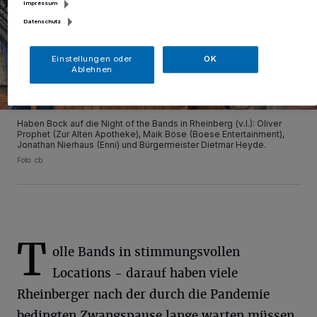
Impressum
Datenschutz
Einstellungen oder
OK
Ablehnen
Haben Bock auf die Night of the Bands in Rheinberg (v.l.): Oliver
Prophet (Zur Alten Apotheke), Maik Böse (Boese Entertainment),
Jonathan Nierhaus (Enni) und Bürgermeister Dietmar Heyde.
Foto: cb
T
olle Bands in stimmungsvollen
Locations - darauf haben viele
Rheinberger nach der durch die Pandemie
bedingten Zwangspause lange warten müssen.