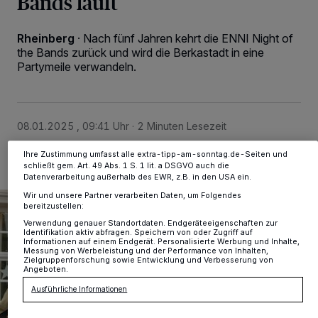
Bands läuft
Wir und unsere
-Partner speichern und greifen auf
218
personenbezogene Daten wie Browserdaten oder eindeutige
Kennungen auf Ihrem Gerät zu. Durch Auswahl von OK aktivieren Sie
Rheinberg
·
Nach fünf Jahren kehrt die ENNI Night of
Tracking-Technologien für die unter „Wir und unsere Partner
the Bands zurück und wird die Berkastadt in eine
verarbeiten Daten, um Ihnen Dienste bereitzustellen“ aufgeführten
Partymeile verwandeln.
Zwecke. Wenn Tracker deaktiviert sind, sind manche Inhalte und
Anzeigen möglicherweise nicht mehr so relevant für Sie. Sie können
dieses Menü jederzeit wieder aufrufen, um Ihre Einstellungen zu ändern
oder Ihre Einwilligung zu widerrufen, indem Sie auf den Link
Einstellungen oder Ablehnen am unteren Rand der Webseite klicken.
Ihre Einstellungen gelten innerhalb unseres Website. Weitere
08.01.2025 , 09:41 Uhr
2 Minuten Lesezeit
Informationen finden Sie in unserer Datenschutzerklärung.
Ihre Zustimmung umfasst alle extra-tipp-am-sonntag.de-Seiten und
schließt gem. Art. 49 Abs. 1 S. 1 lit. a DSGVO auch die
Datenverarbeitung außerhalb des EWR, z.B. in den USA ein.
Wir und unsere Partner verarbeiten Daten, um Folgendes
bereitzustellen:
Verwendung genauer Standortdaten. Endgeräteeigenschaften zur
Identifikation aktiv abfragen. Speichern von oder Zugriff auf
Informationen auf einem Endgerät. Personalisierte Werbung und Inhalte,
Messung von Werbeleistung und der Performance von Inhalten,
Zielgruppenforschung sowie Entwicklung und Verbesserung von
Angeboten.
Ausführliche Informationen