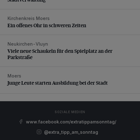
Kirchenkreis Moers
Ein offenes Ohr in schweren Zeiten
Ein offenes Ohr in schweren Zeiten
Neukirchen-Vluyn
Viele neue Schaukeln für den Spielplatz an der Parkstraße
Viele neue Schaukeln für den Spielplatz an der
Parkstraße
Moers
Junge Leute starten Ausbildung bei der Stadt
Junge Leute starten Ausbildung bei der Stadt
SOZIALE MEDIEN
www.facebook.com/extratippamsonntag/
@extra_tipp_am_sonntag