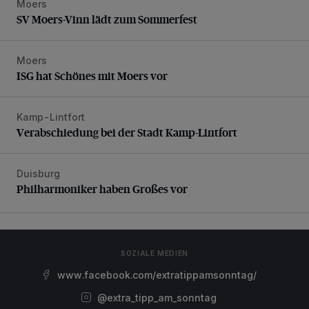
Moers
SV Moers-Vinn lädt zum Sommerfest
SV Moers-Vinn lädt zum Sommerfest
Moers
ISG hat Schönes mit Moers vor
ISG hat Schönes mit Moers vor
Kamp-Lintfort
Verabschiedung bei der Stadt Kamp-Lintfort
Verabschiedung bei der Stadt Kamp-Lintfort
Duisburg
Philharmoniker haben Großes vor
Philharmoniker haben Großes vor
SOZIALE MEDIEN
www.facebook.com/extratippamsonntag/
@extra_tipp_am_sonntag