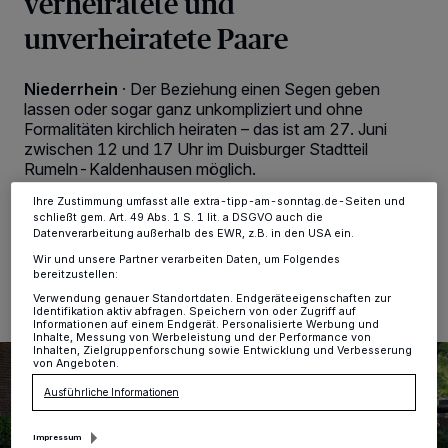
verheiratete und
personenbezogene Daten wie Browserdaten oder eindeutige
unverheiratete Paare
Kennungen auf Ihrem Gerät zu. Durch Auswahl von OK aktivieren Sie
Tracking-Technologien für die unter „Wir und unsere Partner
verarbeiten Daten, um Ihnen Dienste bereitzustellen“ aufgeführten
Zwecke. Wenn Tracker deaktiviert sind, sind manche Inhalte und
Niederrhein
·
Der Beziehung einen Segen geben
Anzeigen möglicherweise nicht mehr so relevant für Sie. Sie können
lassen oder sogar ganz unkompliziert und ohne
dieses Menü jederzeit wieder aufrufen, um Ihre Einstellungen zu
Formalitäten kirchlich heiraten – das ist am 27. Juni
ändern oder Ihre Einwilligung zu widerrufen, indem Sie auf den Link
Einstellungen oder Ablehnen am unteren Rand der Webseite klicken.
zwischen 12 und 17 Uhr im Duisburger Stadtteil
Ihre Einstellungen gelten innerhalb unseres Website. Weitere
Rumeln-Kaldenhausen möglich.
Informationen finden Sie in unserer Datenschutzerklärung.
Ihre Zustimmung umfasst alle extra-tipp-am-sonntag.de-Seiten und
schließt gem. Art. 49 Abs. 1 S. 1 lit. a DSGVO auch die
Datenverarbeitung außerhalb des EWR, z.B. in den USA ein.
09.06.2026 , 12:37 Uhr
2 Minuten Lesezeit
Wir und unsere Partner verarbeiten Daten, um Folgendes
bereitzustellen:
Verwendung genauer Standortdaten. Endgeräteeigenschaften zur
Identifikation aktiv abfragen. Speichern von oder Zugriff auf
Informationen auf einem Endgerät. Personalisierte Werbung und
Inhalte, Messung von Werbeleistung und der Performance von
Inhalten, Zielgruppenforschung sowie Entwicklung und Verbesserung
von Angeboten.
Ausführliche Informationen
Impressum