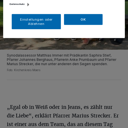
Datenschutz
Einstellungen oder
OK
Ablehnen
Synodalassessor Matthias Immer mit Prädikantin Saphira Stief,
Pfarrer Johannes Berghaus, Pfarrerin Anke Prumbaum und Pfarrer
Marius Strecker, die nun unter anderen den Segen spenden.
Foto: Kirchenkreis Moers
„Egal ob in Weiß oder in Jeans, es zählt nur
die Liebe“, erklärt Pfarrer Marius Strecker. Er
ist einer aus dem Team, das an diesem Tag