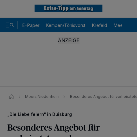
E-Paper
Kempen/Tönisvorst
Krefeld
Meerbusch
Moers Niederrhein
Besonderes Angebot für verheiratete
„Die Liebe feiern“ in Duisburg
Besonderes Angebot für
Wir und unsere
-Partner speichern und greifen auf
218