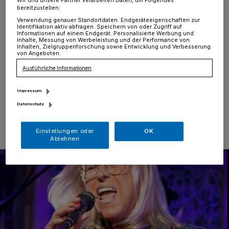
Wir und unsere Partner verarbeiten Daten, um Folgendes
Rheinberg
·
Im Rahmen einer Kulturveranstaltung der
bereitzustellen:
„Bürgerinitiative Rund um den Pulverturm“ spielt Mind
Verwendung genauer Standortdaten. Endgeräteeigenschaften zur
Identifikation aktiv abfragen. Speichern von oder Zugriff auf
the Gap am Donnerstag, 11. Juni, in der Alten Kellnerei,
Informationen auf einem Endgerät. Personalisierte Werbung und
Innenwall 104 in Rheinberg. „Mind the Gap“ ist eine
Inhalte, Messung von Werbeleistung und der Performance von
Inhalten, Zielgruppenforschung sowie Entwicklung und Verbesserung
R&B-/Soul-/Funk-/Motown-Band aus Neuss, deren
von Angeboten.
Wurzeln im klassischen Rhythm and Blues liegen.
Ausführliche Informationen
Impressum
06.06.2026 , 14:20 Uhr
Eine Minute Lesezeit
Datenschutz
Einstellungen oder
OK
Ablehnen