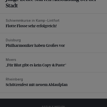
Stadt
Schiwmmkurse in Kamp-Lintfort
Flotte Flosse sehr erfolgreich!
Flotte Flosse sehr erfolgreich!
Duisburg
Philharmoniker haben Großes vor
Philharmoniker haben Großes vor
Moers
„Für Blut gibt es kein Copy & Paste“
„Für Blut gibt es kein Copy & Paste“
Rheinberg
Schützenfest mit neuem Ablaufplan
Schützenfest mit neuem Ablaufplan
SOZIALE MEDIEN