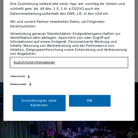
Ka-Liber
Ihre Zustimmung umfasst alle extra-tipp-am-sonntag.de-Seiten und
schließt gem. Art. 49 Abs. 1 S. 1 lit. a DSGVO auch die
Datenverarbeitung außerhalb des EWR, z.B. in den USA ein.
Kamp-Lintfort
·
Die Musikschule Kamp-Lintfort lädt
Wir und unsere Partner verarbeiten Daten, um Folgendes
am Freitag, 19. Juni, um 19 Uhr zu „Kalibriert“ ins Ka-
bereitzustellen:
Liber an der Moerser Straße 316 ein.
Verwendung genauer Standortdaten. Endgeräteeigenschaften zur
Identifikation aktiv abfragen. Speichern von oder Zugriff auf
Informationen auf einem Endgerät. Personalisierte Werbung und
Inhalte, Messung von Werbeleistung und der Performance von
Inhalten, Zielgruppenforschung sowie Entwicklung und Verbesserung
von Angeboten.
09.06.2026 , 12:56 Uhr
Eine Minute Lesezeit
Ausführliche Informationen
Impressum
Datenschutz
Einstellungen oder
OK
Ablehnen