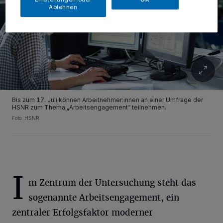
Ablehnen
Bis zum 17. Juli können Arbeitnehmer:innen an einer Umfrage der
HSNR zum Thema „Arbeitsengagement“ teilnehmen.
Foto: HSNR
I
m Zentrum der Untersuchung steht das
sogenannte Arbeitsengagement, ein
zentraler Erfolgsfaktor moderner