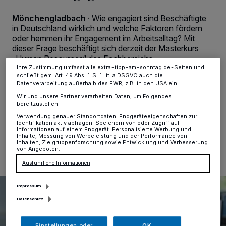
Zwecke. Wenn Tracker deaktiviert sind, sind manche Inhalte und
Anzeigen möglicherweise nicht mehr so relevant für Sie. Sie können
Mönchengladbach
·
Wie engagiert sind Beschäftigte
dieses Menü jederzeit wieder aufrufen, um Ihre Einstellungen zu
in Deutschland wirklich und welche Faktoren fördern
ändern oder Ihre Einwilligung zu widerrufen, indem Sie auf den Link
oder hemmen ihr Engagement im Arbeitsalltag? Mit
Einstellungen oder Ablehnen am unteren Rand der Webseite klicken.
Ihre Einstellungen gelten innerhalb unseres Website. Weitere
dieser Frage beschäftigt sich derzeit der Masterkurs
Informationen finden Sie in unserer Datenschutzerklärung.
„Human Resources“ des Fachbereichs
Wirtschaftswissenschaften an der Hochschule
Ihre Zustimmung umfasst alle extra-tipp-am-sonntag.de-Seiten und
schließt gem. Art. 49 Abs. 1 S. 1 lit. a DSGVO auch die
Niederrhein (HSNR) im Rahmen eines
Datenverarbeitung außerhalb des EWR, z.B. in den USA ein.
Forschungsprojekt.
Wir und unsere Partner verarbeiten Daten, um Folgendes
bereitzustellen:
Verwendung genauer Standortdaten. Endgeräteeigenschaften zur
Identifikation aktiv abfragen. Speichern von oder Zugriff auf
Informationen auf einem Endgerät. Personalisierte Werbung und
07.07.2026 , 10:10 Uhr
Eine Minute Lesezeit
Inhalte, Messung von Werbeleistung und der Performance von
Inhalten, Zielgruppenforschung sowie Entwicklung und Verbesserung
von Angeboten.
Ausführliche Informationen
Impressum
Datenschutz
Einstellungen oder
OK