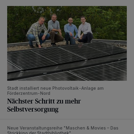
Nächster Schritt zu mehr Selbstversorgung
Stadt installiert neue Photovoltaik-Anlage am
Förderzentrum-Nord
Nächster Schritt zu mehr
Selbstversorgung
Neue Veranstaltungsreihe "Maschen & Movies – Das
Psychothriller und Gestricktes
Strickkino der Stadtbibliothek".