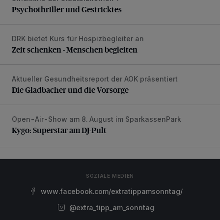
Psychothriller und Gestricktes
DRK bietet Kurs für Hospizbegleiter an
Zeit schenken - Menschen begleiten
Zeit schenken - Menschen begleiten
Aktueller Gesundheitsreport der AOK präsentiert
Die Gladbacher und die Vorsorge
Die Gladbacher und die Vorsorge
Open-Air-Show am 8. August im SparkassenPark
Kygo: Superstar am DJ-Pult
Kygo: Superstar am DJ-Pult
SOZIALE MEDIEN
www.facebook.com/extratippamsonntag/
@extra_tipp_am_sonntag