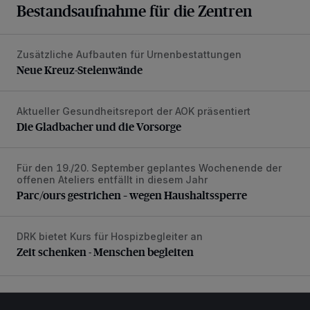
Bestandsaufnahme für die Zentren
Zusätzliche Aufbauten für Urnenbestattungen
Neue Kreuz-Stelenwände
Neue Kreuz-Stelenwände
Aktueller Gesundheitsreport der AOK präsentiert
Die Gladbacher und die Vorsorge
Die Gladbacher und die Vorsorge
Für den 19./20. September geplantes Wochenende der
Parc/ours gestrichen – wegen Haushaltssperre
offenen Ateliers entfällt in diesem Jahr
Parc/ours gestrichen – wegen Haushaltssperre
DRK bietet Kurs für Hospizbegleiter an
Zeit schenken - Menschen begleiten
Zeit schenken - Menschen begleiten