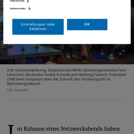
Impressum
Datenschutz
Einstellungen oder
OK
Ablehnen
Dirk Schimmelpfennig, Staatskanzlei NRW, Oberbürgermeister Felix
Heinrichs, Moderator André Scheidt und Henning Fastrich, Präsident
DHB beim Gespräch über die Zukunft des Hockeysports in
Mönchengladbach.
Foto: Stadt MG
I
m Rahmen eines Netzwerkabends haben