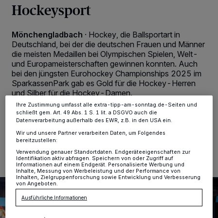
Hockeysport
Wir und unsere
-Partner speichern und greifen auf
218
personenbezogene Daten wie Browserdaten oder eindeutige
Kennungen auf Ihrem Gerät zu. Durch Auswahl von OK aktivieren Sie
Tracking-Technologien für die unter „Wir und unsere Partner
Mönchengladbach
·
Hockey, die Ballsportart in
verarbeiten Daten, um Ihnen Dienste bereitzustellen“ aufgeführten
Deutschland, bei der die deutschen Frauen und Männer
Zwecke. Wenn Tracker deaktiviert sind, sind manche Inhalte und
die meisten Medaillen bei Olympischen Spielen, Welt-
Anzeigen möglicherweise nicht mehr so relevant für Sie. Sie können
dieses Menü jederzeit wieder aufrufen, um Ihre Einstellungen zu
und Europameisterschaften gewinnen konnten. Auch
ändern oder Ihre Einwilligung zu widerrufen, indem Sie auf den Link
bei den jüngsten Eurohockey Championships 2025 im
Einstellungen oder Ablehnen am unteren Rand der Webseite klicken.
SparkassenPark gab es Gold für die Hockey-Herren
Ihre Einstellungen gelten innerhalb unseres Website. Weitere
und Silber für die Hockey-Damen.
Informationen finden Sie in unserer Datenschutzerklärung.
Ihre Zustimmung umfasst alle extra-tipp-am-sonntag.de-Seiten und
schließt gem. Art. 49 Abs. 1 S. 1 lit. a DSGVO auch die
Datenverarbeitung außerhalb des EWR, z.B. in den USA ein.
20.08.2025 , 08:20 Uhr
2 Minuten Lesezeit
Wir und unsere Partner verarbeiten Daten, um Folgendes
bereitzustellen:
Verwendung genauer Standortdaten. Endgeräteeigenschaften zur
Identifikation aktiv abfragen. Speichern von oder Zugriff auf
Informationen auf einem Endgerät. Personalisierte Werbung und
Inhalte, Messung von Werbeleistung und der Performance von
Inhalten, Zielgruppenforschung sowie Entwicklung und Verbesserung
von Angeboten.
Ausführliche Informationen