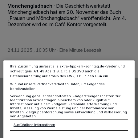
Wir und unsere
-Partner speichern und greifen auf
218
Mönchengladbach
·
Die Geschichtswerkstatt
personenbezogene Daten wie Browserdaten oder eindeutige
Mönchengladbach hat am 20. November das Buch
Kennungen auf Ihrem Gerät zu. Durch Auswahl von OK aktivieren Sie
„Frauen und Mönchengladbach“ veröffentlicht. Am 4.
Tracking-Technologien für die unter „Wir und unsere Partner
Dezember wird es im Café Kontor vorgestellt.
verarbeiten Daten, um Ihnen Dienste bereitzustellen“ aufgeführten
Zwecke. Wenn Tracker deaktiviert sind, sind manche Inhalte und
Anzeigen möglicherweise nicht mehr so relevant für Sie. Sie können
dieses Menü jederzeit wieder aufrufen, um Ihre Einstellungen zu
ändern oder Ihre Einwilligung zu widerrufen, indem Sie auf den Link
Einstellungen oder Ablehnen am unteren Rand der Webseite klicken.
24.11.2025 , 10:35 Uhr
Eine Minute Lesezeit
Ihre Einstellungen gelten innerhalb unseres Website. Weitere
Informationen finden Sie in unserer Datenschutzerklärung.
Ihre Zustimmung umfasst alle extra-tipp-am-sonntag.de-Seiten und
schließt gem. Art. 49 Abs. 1 S. 1 lit. a DSGVO auch die
Datenverarbeitung außerhalb des EWR, z.B. in den USA ein.
Wir und unsere Partner verarbeiten Daten, um Folgendes
bereitzustellen:
Verwendung genauer Standortdaten. Endgeräteeigenschaften zur
Identifikation aktiv abfragen. Speichern von oder Zugriff auf
Informationen auf einem Endgerät. Personalisierte Werbung und
Inhalte, Messung von Werbeleistung und der Performance von
Inhalten, Zielgruppenforschung sowie Entwicklung und Verbesserung
von Angeboten.
Ausführliche Informationen