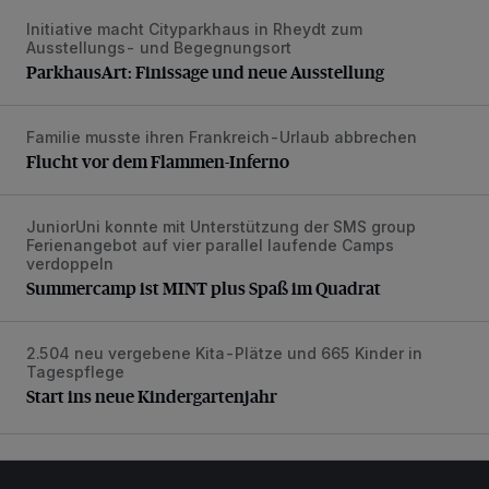
Initiative macht Cityparkhaus in Rheydt zum
ParkhausArt: Finissage und neue Ausstellung
Ausstellungs- und Begegnungsort
ParkhausArt: Finissage und neue Ausstellung
Familie musste ihren Frankreich-Urlaub abbrechen
Flucht vor dem Flammen-Inferno
Flucht vor dem Flammen-Inferno
JuniorUni konnte mit Unterstützung der SMS group
Summercamp ist MINT plus Spaß im Quadrat
Ferienangebot auf vier parallel laufende Camps
verdoppeln
Summercamp ist MINT plus Spaß im Quadrat
2.504 neu vergebene Kita-Plätze und 665 Kinder in
Start ins neue Kindergartenjahr
Tagespflege
Start ins neue Kindergartenjahr