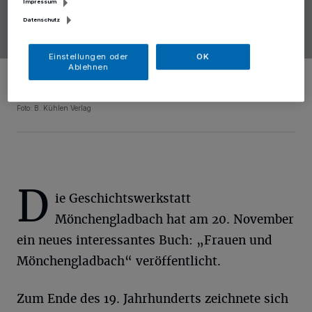
Impressum
Datenschutz
Einstellungen oder
OK
Ablehnen
Wird am 4. Dezember im Café Kontor vorgestellt: das Buch „Frauen
und Mönchengladbach“ von der Geschichtswerkstatt
Mönchengladbach.
Foto: B. Kühlen Verlag
D
ie Geschichtswerkstatt
Mönchengladbach hat am 20. November
ein neues interessantes Buch: „Frauen und
Mönchengladbach“ veröffentlicht.
Zum Ende des 19. Jahrhunderts zeichnete sich