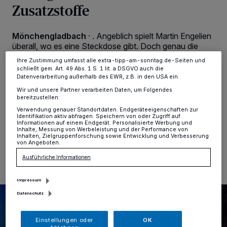
Zusatzstoffe
Anzeigen möglicherweise nicht mehr so relevant für Sie. Sie können
dieses Menü jederzeit wieder aufrufen, um Ihre Einstellungen zu
ändern oder Ihre Einwilligung zu widerrufen, indem Sie auf den Link
Einstellungen oder Ablehnen am unteren Rand der Webseite klicken.
Mönchengladbach
·
. Angeblich spielt Martin Engelien
Ihre Einstellungen gelten innerhalb unseres Website. Weitere
überall, wo es eine Steckdose gibt. Doch genau die
Informationen finden Sie in unserer Datenschutzerklärung.
bekommt der Bassist und Rockmusiker mit seiner Band
Ihre Zustimmung umfasst alle extra-tipp-am-sonntag.de-Seiten und
im St. Kamillus Kolumbarium nicht geboten. Martin
schließt gem. Art. 49 Abs. 1 S. 1 lit. a DSGVO auch die
Engelien lädt deshalb am 31. Oktober um 19 Uhr zu
Datenverarbeitung außerhalb des EWR, z.B. in den USA ein.
einer exklusiven Unplugged-Version von „Go Music“
Wir und unsere Partner verarbeiten Daten, um Folgendes
ein.
bereitzustellen:
Verwendung genauer Standortdaten. Endgeräteeigenschaften zur
Identifikation aktiv abfragen. Speichern von oder Zugriff auf
Informationen auf einem Endgerät. Personalisierte Werbung und
Inhalte, Messung von Werbeleistung und der Performance von
Inhalten, Zielgruppenforschung sowie Entwicklung und Verbesserung
25.10.2024 , 10:51 Uhr
Eine Minute Lesezeit
von Angeboten.
Ausführliche Informationen
Impressum
Datenschutz
Einstellungen oder
OK