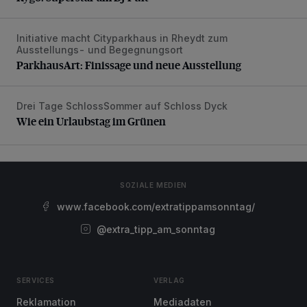
Initiative macht Cityparkhaus in Rheydt zum
ParkhausArt: Finissage und neue Ausstellung
Ausstellungs- und Begegnungsort
ParkhausArt: Finissage und neue Ausstellung
Drei Tage SchlossSommer auf Schloss Dyck
Wie ein Urlaubstag im Grünen
Wie ein Urlaubstag im Grünen
SOZIALE MEDIEN
www.facebook.com/extratippamsonntag/
@extra_tipp_am_sonntag
SERVICES
VERLAG
Reklamation
Mediadaten