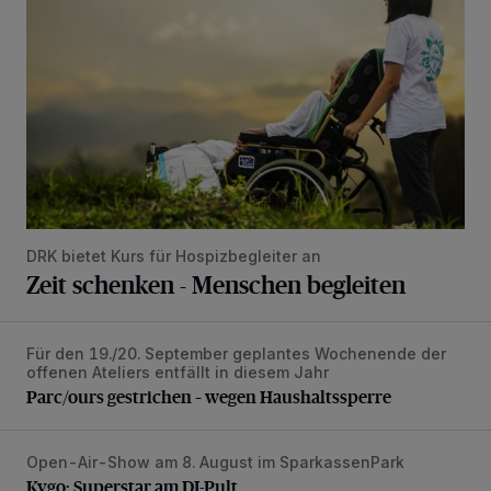
DRK bietet Kurs für Hospizbegleiter an
Zeit schenken - Menschen begleiten
Für den 19./20. September geplantes Wochenende der
Parc/ours gestrichen – wegen Haushaltssperre
offenen Ateliers entfällt in diesem Jahr
Parc/ours gestrichen – wegen Haushaltssperre
Open-Air-Show am 8. August im SparkassenPark
Kygo: Superstar am DJ-Pult
Kygo: Superstar am DJ-Pult