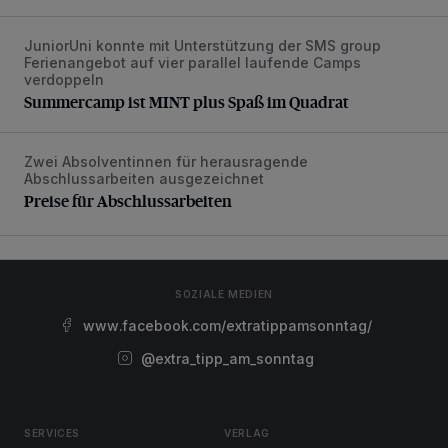
JuniorUni konnte mit Unterstützung der SMS group
Summercamp ist MINT plus Spaß im Quadrat
Ferienangebot auf vier parallel laufende Camps
verdoppeln
Summercamp ist MINT plus Spaß im Quadrat
Zwei Absolventinnen für herausragende
Preise für Abschlussarbeiten
Abschlussarbeiten ausgezeichnet
Preise für Abschlussarbeiten
SOZIALE MEDIEN
www.facebook.com/extratippamsonntag/
@extra_tipp_am_sonntag
SERVICES
VERLAG