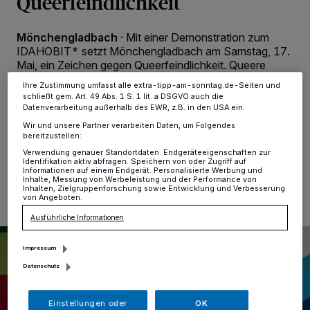
Queerfeindlichkeit
Zwecke. Wenn Tracker deaktiviert sind, sind manche Inhalte und
Anzeigen möglicherweise nicht mehr so relevant für Sie. Sie können
dieses Menü jederzeit wieder aufrufen, um Ihre Einstellungen zu
ändern oder Ihre Einwilligung zu widerrufen, indem Sie auf den Link
Mönchengladbach
·
Mit einer Demonstration zum
Einstellungen oder Ablehnen am unteren Rand der Webseite klicken.
IDAHOBIT* setzt Mönchengladbach am Samstag, 17.
Ihre Einstellungen gelten innerhalb unseres Website. Weitere
Mai, ein Zeichen gegen Queerfeindlichkeit. Queere
Informationen finden Sie in unserer Datenschutzerklärung.
Gruppen aus Mönchengladbach sind dabei – und alle
Ihre Zustimmung umfasst alle extra-tipp-am-sonntag.de-Seiten und
Menschen – ob queer oder solidarisch – herzlich
schließt gem. Art. 49 Abs. 1 S. 1 lit. a DSGVO auch die
eingeladen, mitzumachen!
Datenverarbeitung außerhalb des EWR, z.B. in den USA ein.
Wir und unsere Partner verarbeiten Daten, um Folgendes
bereitzustellen:
Verwendung genauer Standortdaten. Endgeräteeigenschaften zur
Identifikation aktiv abfragen. Speichern von oder Zugriff auf
13.05.2025 , 16:02 Uhr
Eine Minute Lesezeit
Informationen auf einem Endgerät. Personalisierte Werbung und
Inhalte, Messung von Werbeleistung und der Performance von
Inhalten, Zielgruppenforschung sowie Entwicklung und Verbesserung
von Angeboten.
Ausführliche Informationen
Impressum
Datenschutz
Einstellungen oder
OK