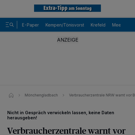
E-Paper
Kempen/Tönisvorst
Krefeld
Meerbusch
Mönchengladbach
Verbraucherzentrale NRW warnt vor 
Nicht in Gespräch verwickeln lassen, keine Daten
herausgeben!
Wir und unsere
-Partner speichern und greifen auf
218
Verbraucherzentrale warnt vor
personenbezogene Daten wie Browserdaten oder eindeutige