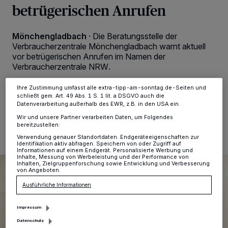
Kennungen auf Ihrem Gerät zu. Durch Auswahl von OK aktivieren Sie
betrügerischen Anrufen
Tracking-Technologien für die unter „Wir und unsere Partner
verarbeiten Daten, um Ihnen Dienste bereitzustellen“ aufgeführten
Zwecke. Wenn Tracker deaktiviert sind, sind manche Inhalte und
Anzeigen möglicherweise nicht mehr so relevant für Sie. Sie können
Mönchengladbach
·
Die Beratungsstelle der
dieses Menü jederzeit wieder aufrufen, um Ihre Einstellungen zu
Verbraucherzentrale Mönchengladbach warnt aktuell
ändern oder Ihre Einwilligung zu widerrufen, indem Sie auf den Link
vor betrügerischen Anrufen im Namen der
Einstellungen oder Ablehnen am unteren Rand der Webseite klicken.
Verbraucherzentrale NRW.
Ihre Einstellungen gelten innerhalb unseres Website. Weitere
Informationen finden Sie in unserer Datenschutzerklärung.
Ihre Zustimmung umfasst alle extra-tipp-am-sonntag.de-Seiten und
schließt gem. Art. 49 Abs. 1 S. 1 lit. a DSGVO auch die
Datenverarbeitung außerhalb des EWR, z.B. in den USA ein.
18.12.2025 , 09:43 Uhr
Eine Minute Lesezeit
Wir und unsere Partner verarbeiten Daten, um Folgendes
bereitzustellen:
Verwendung genauer Standortdaten. Endgeräteeigenschaften zur
Identifikation aktiv abfragen. Speichern von oder Zugriff auf
Informationen auf einem Endgerät. Personalisierte Werbung und
Inhalte, Messung von Werbeleistung und der Performance von
Inhalten, Zielgruppenforschung sowie Entwicklung und Verbesserung
von Angeboten.
Ausführliche Informationen
Impressum
Datenschutz