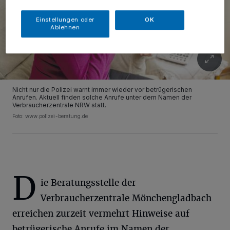
Einstellungen oder
OK
Ablehnen
Nicht nur die Polizei warnt immer wieder vor betrügerischen
Anrufen. Aktuell finden solche Anrufe unter dem Namen der
Verbraucherzentrale NRW statt.
Foto: www.polizei-beratung.de
D
ie Beratungsstelle der
Verbraucherzentrale Mönchengladbach
erreichen zurzeit vermehrt Hinweise auf
betrügerische Anrufe im Namen der