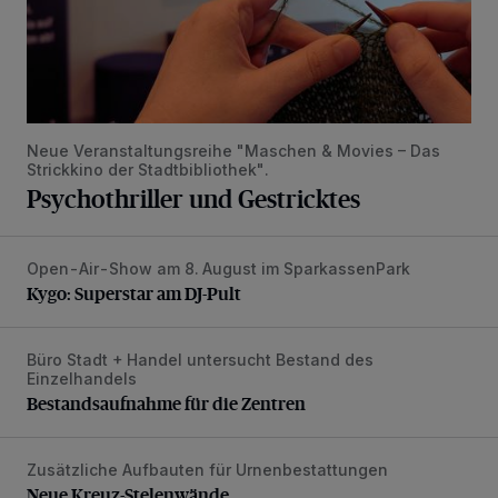
Neue Veranstaltungsreihe "Maschen & Movies – Das
Strickkino der Stadtbibliothek".
Psychothriller und Gestricktes
Open-Air-Show am 8. August im SparkassenPark
Kygo: Superstar am DJ-Pult
Kygo: Superstar am DJ-Pult
Büro Stadt + Handel untersucht Bestand des
Bestandsaufnahme für die Zentren
Einzelhandels
Bestandsaufnahme für die Zentren
Zusätzliche Aufbauten für Urnenbestattungen
Neue Kreuz-Stelenwände
Neue Kreuz-Stelenwände