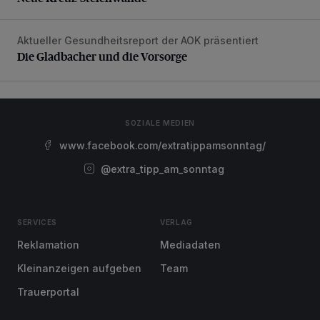
Aktueller Gesundheitsreport der AOK präsentiert
Die Gladbacher und die Vorsorge
Die Gladbacher und die Vorsorge
SOZIALE MEDIEN
www.facebook.com/extratippamsonntag/
@extra_tipp_am_sonntag
SERVICES
VERLAG
Reklamation
Mediadaten
Kleinanzeigen aufgeben
Team
Trauerportal