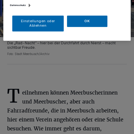
Datenschutz
Einstellungen oder
OK
Ablehnen
Die „Rad-Nacht“ – hier bei der Durchfahrt durch Nierst – macht
sichtbar Freude.
Foto: Stadt Meerbusch/Archiv
T
eilnehmen können Meerbuscherinnen
und Meerbuscher, aber auch
Fahrradfreunde, die in Meerbusch arbeiten,
hier einem Verein angehören oder eine Schule
besuchen. Wie immer geht es darum,