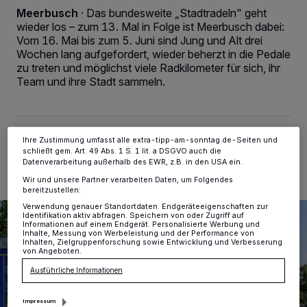
Wir und unsere
-Partner speichern und greifen auf
218
Meerbusch
·
Das bundesweite „Stadtradeln" geht
personenbezogene Daten wie Browserdaten oder eindeutige
Kennungen auf Ihrem Gerät zu. Durch Auswahl von OK aktivieren Sie
wieder los – zum 13. Mal in Folge ist Meerbusch dabei:
Tracking-Technologien für die unter „Wir und unsere Partner
Vom 16. Mai bis zum 5. Juni sind Jung und Alt drei
verarbeiten Daten, um Ihnen Dienste bereitzustellen“ aufgeführten
Wochen lang aufgefordert, wieder beherzt in die Pedale
Zwecke. Wenn Tracker deaktiviert sind, sind manche Inhalte und
zu treten und möglichst viele Radkilometer für sich, ihr
Anzeigen möglicherweise nicht mehr so relevant für Sie. Sie können
dieses Menü jederzeit wieder aufrufen, um Ihre Einstellungen zu
Team und ihre Stadt sammeln.
ändern oder Ihre Einwilligung zu widerrufen, indem Sie auf den Link
Einstellungen oder Ablehnen am unteren Rand der Webseite klicken.
Ihre Einstellungen gelten innerhalb unseres Website. Weitere
Informationen finden Sie in unserer Datenschutzerklärung.
14.05.2025 , 10:00 Uhr
2 Minuten Lesezeit
Ihre Zustimmung umfasst alle extra-tipp-am-sonntag.de-Seiten und
schließt gem. Art. 49 Abs. 1 S. 1 lit. a DSGVO auch die
Datenverarbeitung außerhalb des EWR, z.B. in den USA ein.
Wir und unsere Partner verarbeiten Daten, um Folgendes
bereitzustellen:
Verwendung genauer Standortdaten. Endgeräteeigenschaften zur
Identifikation aktiv abfragen. Speichern von oder Zugriff auf
Informationen auf einem Endgerät. Personalisierte Werbung und
Inhalte, Messung von Werbeleistung und der Performance von
Inhalten, Zielgruppenforschung sowie Entwicklung und Verbesserung
von Angeboten.
Ausführliche Informationen
Impressum