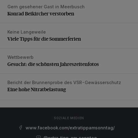
Gern gesehener Gast in Meerbusch
Konrad Beikircher verstorben
Konrad Beikircher verstorben
Keine Langeweile
Viele Tipps für die Sommerferien
Viele Tipps für die Sommerferien
Wettbewerb
Gesucht: die schönsten Jahreszeitenfotos
Gesucht: die schönsten Jahreszeitenfotos
Bericht der Brunnenprobe des VSR-Gewässerschutz
Eine hohe Nitratbelastung
Eine hohe Nitratbelastung
SOZIALE MEDIEN
www.facebook.com/extratippamsonntag/
@extra_tipp_am_sonntag