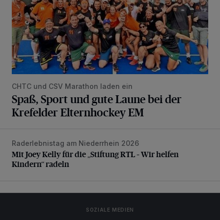
CHTC und CSV Marathon laden ein
Spaß, Sport und gute Laune bei der
Krefelder Elternhockey EM
Raderlebnistag am Niederrhein 2026
Mit Joey Kelly für die „Stiftung RTL – Wir helfen Kindern“ r
Mit Joey Kelly für die „Stiftung RTL – Wir helfen
Kindern“ radeln
SOZIALE MEDIEN