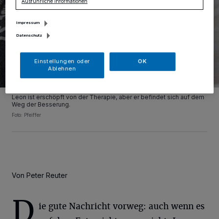
Ausführliche Informationen
Impressum
Datenschutz
Einstellungen oder
OK
Ablehnen
Leon ist erschöpft von der Therapie, aber er befindet sich auf dem
Weg der Besserung.
Foto: Pfeiffer
Von Peter Reuter
D
ie gute Nachricht vorweg: auch wenn es