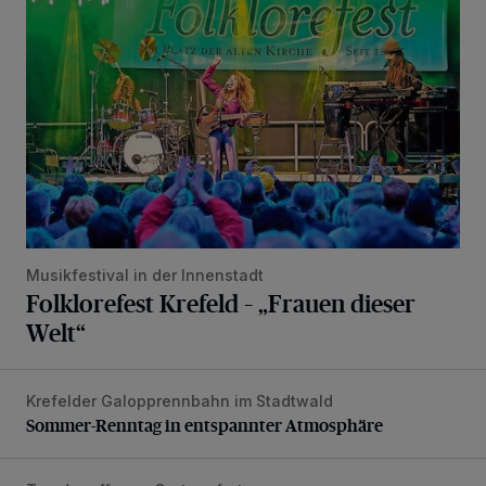
Musikfestival in der Innenstadt
Folklorefest Krefeld – „Frauen dieser
Welt“
Krefelder Galopprennbahn im Stadtwald
Sommer-Renntag in entspannter Atmosphäre
Sommer-Renntag in entspannter Atmosphäre