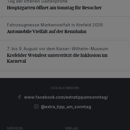
Tag der offenen Gartenpforte
Hospizgarten öffnet am Sonntag für Besucher
Hospizgarten öffnet am Sonntag für Besucher
Fahrzeugmesse Markenvielfalt in Krefeld 2026
Automobile Vielfalt auf der Rennbahn
Automobile Vielfalt auf der Rennbahn
7. bis 9. August vor dem Kaiser-Wilhelm-Museum
Krefelder Weinfest unterstützt die Inklusion im Karneval
Krefelder Weinfest unterstützt die Inklusion im
Karneval
SOZIALE MEDIEN
www.facebook.com/extratippamsonntag/
@extra_tipp_am_sonntag
SERVICES
VERLAG