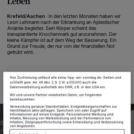
Leben
Krefeld/Aachen
·
In den letzten Monaten haben wir
Wir und unsere
-Partner speichern und greifen auf
218
Leon Lehmann nach der Erkrankung an Aplastischer
personenbezogene Daten wie Browserdaten oder eindeutige
Kennungen auf Ihrem Gerät zu. Durch Auswahl von OK aktivieren Sie
Anämie begleitet. Sein Körper scheint das
Tracking-Technologien für die unter „Wir und unsere Partner
transplantierte Knochenmark gut anzunehmen. Der
verarbeiten Daten, um Ihnen Dienste bereitzustellen“ aufgeführten
kleine Kämpfer ist auf dem Weg der Besserung. Ein
Zwecke. Wenn Tracker deaktiviert sind, sind manche Inhalte und
Grund zur Freude, der nur von der finanziellen Not
Anzeigen möglicherweise nicht mehr so relevant für Sie. Sie können
dieses Menü jederzeit wieder aufrufen, um Ihre Einstellungen zu
getrübt wird.
ändern oder Ihre Einwilligung zu widerrufen, indem Sie auf den Link
Einstellungen oder Ablehnen am unteren Rand der Webseite klicken.
Ihre Einstellungen gelten innerhalb unseres Website. Weitere
Informationen finden Sie in unserer Datenschutzerklärung.
31.03.2019 , 09:54 Uhr
2 Minuten Lesezeit
Ihre Zustimmung umfasst alle extra-tipp-am-sonntag.de-Seiten und
schließt gem. Art. 49 Abs. 1 S. 1 lit. a DSGVO auch die
Datenverarbeitung außerhalb des EWR, z.B. in den USA ein.
Wir und unsere Partner verarbeiten Daten, um Folgendes
bereitzustellen:
Verwendung genauer Standortdaten. Endgeräteeigenschaften zur
Identifikation aktiv abfragen. Speichern von oder Zugriff auf
Informationen auf einem Endgerät. Personalisierte Werbung und
Inhalte, Messung von Werbeleistung und der Performance von
Inhalten, Zielgruppenforschung sowie Entwicklung und Verbesserung
von Angeboten.