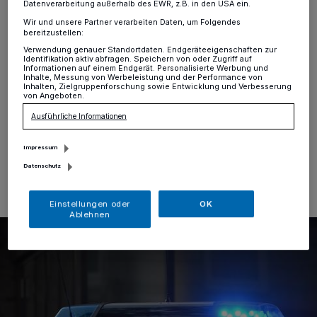
setzen ihn in Brand
Datenverarbeitung außerhalb des EWR, z.B. in den USA ein.
Wir und unsere Partner verarbeiten Daten, um Folgendes
bereitzustellen:
Krefeld
·
Unbekannte entwendeten am Freitagabend
an der Feldstraße einen Motorroller und setzten ihn
Verwendung genauer Standortdaten. Endgeräteeigenschaften zur
Identifikation aktiv abfragen. Speichern von oder Zugriff auf
anschließend in Brand. Zeugen meldeten gegen 22:50
Informationen auf einem Endgerät. Personalisierte Werbung und
Inhalte, Messung von Werbeleistung und der Performance von
Uhr ein brennendes Kleinkraftrad auf einem
Inhalten, Zielgruppenforschung sowie Entwicklung und Verbesserung
Verbindungsweg hinter dem Freizeitzentrum Süd.
von Angeboten.
Ausführliche Informationen
Impressum
30.03.2019 , 08:40 Uhr
Eine Minute Lesezeit
Datenschutz
Einstellungen oder
OK
Ablehnen