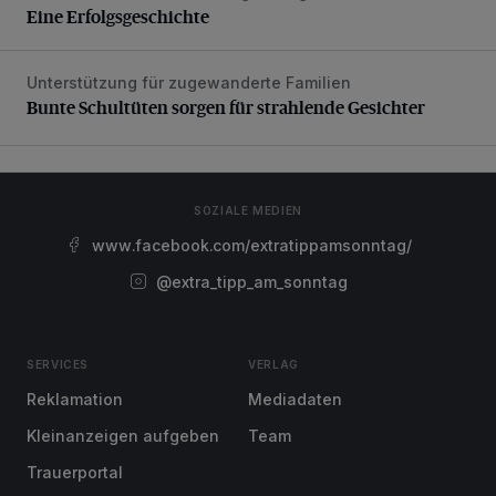
Eine Erfolgsgeschichte
Unterstützung für zugewanderte Familien
Bunte Schultüten sorgen für strahlende Gesichter
Bunte Schultüten sorgen für strahlende Gesichter
SOZIALE MEDIEN
www.facebook.com/extratippamsonntag/
@extra_tipp_am_sonntag
SERVICES
VERLAG
Reklamation
Mediadaten
Kleinanzeigen aufgeben
Team
Trauerportal