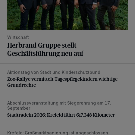
Wirtschaft
Herbrand Gruppe stellt
Geschäftsführung neu auf
Aktionstag von Stadt und Kinderschutzbund
Zoo-Rallye vermittelt Tagespflegekindern wichtige Grundr
Zoo-Rallye vermittelt Tagespflegekindern wichtige
Grundrechte
Abschlussveranstaltung mit Siegerehrung am 17.
Stadtradeln 2026: Krefeld fährt 617.348 Kilometer
September
Stadtradeln 2026: Krefeld fährt 617.348 Kilometer
Krefeld: Großmarktsanierung ist abgeschlossen
Eine Erfolgsgeschichte