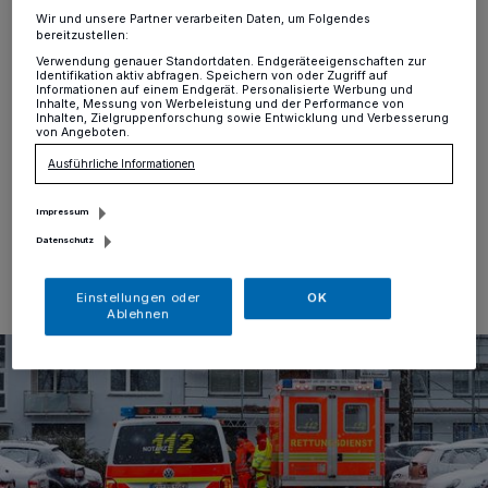
Donnerstagmorgen
Wir und unsere Partner verarbeiten Daten, um Folgendes
bereitzustellen:
Krefeld
·
Als Polizeibeamte am Donnerstagmorgen im
Verwendung genauer Standortdaten. Endgeräteeigenschaften zur
Identifikation aktiv abfragen. Speichern von oder Zugriff auf
Rahmen von Ermittlungen in einem Mehrfamilienhaus
Informationen auf einem Endgerät. Personalisierte Werbung und
an der Nördlichen Lohstraße die Anwohner befragten,
Inhalte, Messung von Werbeleistung und der Performance von
Inhalten, Zielgruppenforschung sowie Entwicklung und Verbesserung
nahmen sie aus einer der Wohnungen Streitigkeiten und
von Angeboten.
ein schussähnliches Geräusch wahr.
Ausführliche Informationen
Impressum
09.01.2025 , 11:12 Uhr
Eine Minute Lesezeit
Datenschutz
Einstellungen oder
OK
Ablehnen