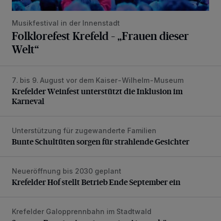
Musikfestival in der Innenstadt
Folklorefest Krefeld – „Frauen dieser
Welt“
7. bis 9. August vor dem Kaiser-Wilhelm-Museum
Krefelder Weinfest unterstützt die Inklusion im Karneval
Krefelder Weinfest unterstützt die Inklusion im
Karneval
Unterstützung für zugewanderte Familien
Bunte Schultüten sorgen für strahlende Gesichter
Bunte Schultüten sorgen für strahlende Gesichter
Neueröffnung bis 2030 geplant
Krefelder Hof stellt Betrieb Ende September ein
Krefelder Hof stellt Betrieb Ende September ein
Krefelder Galopprennbahn im Stadtwald
Sommer-Renntag in entspannter Atmosphäre