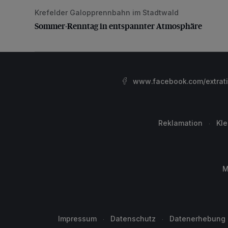
Krefelder Galopprennbahn im Stadtwald
Sommer-Renntag in entspannter Atmosphäre
Sommer-Renntag in entspannter Atmosphäre
www.facebook.com/extrat
Reklamation
Kl
M
Impressum
Datenschutz
Datenerhebung