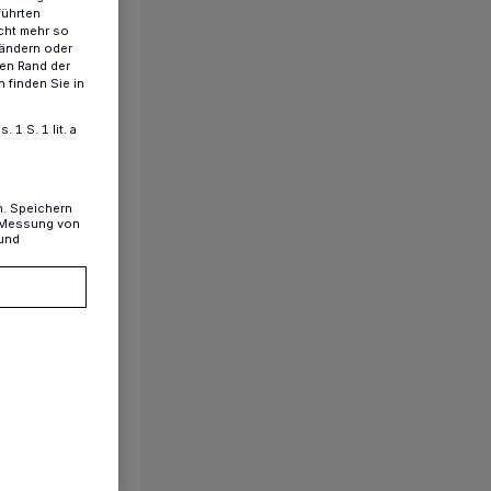
führten
cht mehr so
 ändern oder
ren Rand der
 finden Sie in
1 S. 1 lit. a
n. Speichern
, Messung von
 und