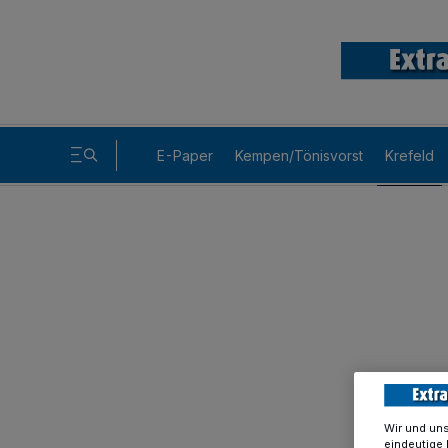
E-Paper
Kempen/Tönisvorst
Krefeld
Wir und un
eindeutige 