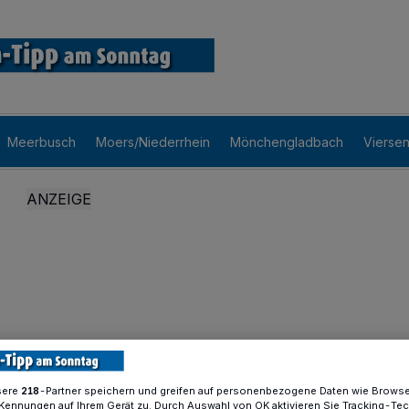
Meerbusch
Moers/Niederrhein
Mönchengladbach
Vierse
sere
-Partner speichern und greifen auf personenbezogene Daten wie Brows
218
Kennungen auf Ihrem Gerät zu. Durch Auswahl von OK aktivieren Sie Tracking-Te