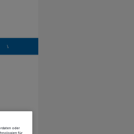
n
Willich
erdaten oder
chnologien für