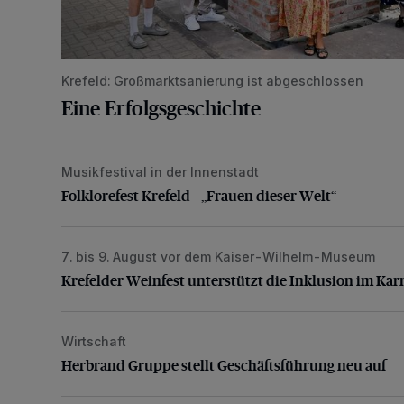
Krefeld: Großmarktsanierung ist abgeschlossen
Eine Erfolgsgeschichte
Musikfestival in der Innenstadt
Folklorefest Krefeld – „Frauen dieser Welt“
Folklorefest Krefeld – „Frauen dieser Welt“
7. bis 9. August vor dem Kaiser-Wilhelm-Museum
Krefelder Weinfest unterstützt die Inklusion im Karne
Krefelder Weinfest unterstützt die Inklusion im Kar
Wirtschaft
Herbrand Gruppe stellt Geschäftsführung neu auf
Herbrand Gruppe stellt Geschäftsführung neu auf