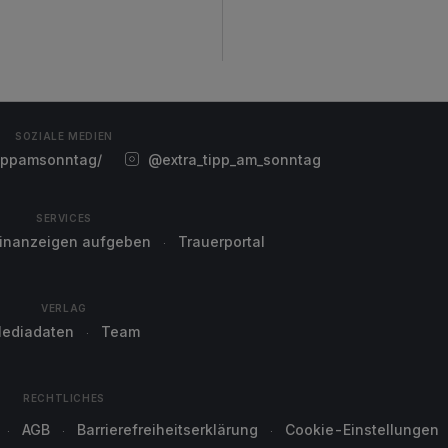
SOZIALE MEDIEN
ippamsonntag/
@extra_tipp_am_sonntag
SERVICES
einanzeigen aufgeben
Trauerportal
VERLAG
ediadaten
Team
RECHTLICHES
AGB
Barrierefreiheitserklärung
Cookie-Einstellungen