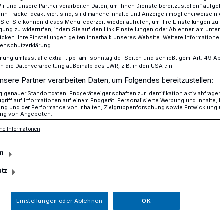
Wir und unsere Partner verarbeiten Daten, um Ihnen Dienste bereitzustellen“ aufge
n Tracker deaktiviert sind, sind manche Inhalte und Anzeigen möglicherweise ni
r Sie. Sie können dieses Menü jederzeit wieder aufrufen, um Ihre Einstellungen zu
ligung zu widerrufen, indem Sie auf den Link Einstellungen oder Ablehnen am unte
icken. Ihre Einstellungen gelten innerhalb unseres Website. Weitere Informationen
t brennenden Pkw sowie Carport
tenschutzerklärung.
mung umfasst alle extra-tipp-am-sonntag.de-Seiten und schließt gem. Art. 49 Abs. 
die Datenverarbeitung außerhalb des EWR, z.B. in den USA ein.
nsere Partner verarbeiten Daten, um Folgendes bereitzustellen:
port in Flammen
genauer Standortdaten. Endgeräteeigenschaften zur Identifikation aktiv abfrage
griff auf Informationen auf einem Endgerät. Personalisierte Werbung und Inhalte
ung und der Performance von Inhalten, Zielgruppenforschung sowie Entwicklung
ng von Angeboten.
he Informationen
kam es in einem Stichweg in Gellep-
euerwehreinsatz.
m
utz
Einstellungen oder Ablehnen
OK
Lesezeit